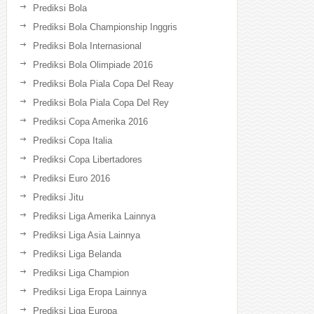
Prediksi Bola
Prediksi Bola Championship Inggris
Prediksi Bola Internasional
Prediksi Bola Olimpiade 2016
Prediksi Bola Piala Copa Del Reay
Prediksi Bola Piala Copa Del Rey
Prediksi Copa Amerika 2016
Prediksi Copa Italia
Prediksi Copa Libertadores
Prediksi Euro 2016
Prediksi Jitu
Prediksi Liga Amerika Lainnya
Prediksi Liga Asia Lainnya
Prediksi Liga Belanda
Prediksi Liga Champion
Prediksi Liga Eropa Lainnya
Prediksi Liga Europa