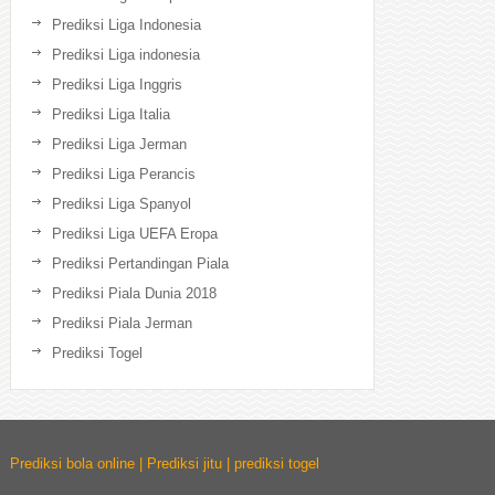
Prediksi Liga Indonesia
Prediksi Liga indonesia
Prediksi Liga Inggris
Prediksi Liga Italia
Prediksi Liga Jerman
Prediksi Liga Perancis
Prediksi Liga Spanyol
Prediksi Liga UEFA Eropa
Prediksi Pertandingan Piala
Prediksi Piala Dunia 2018
Prediksi Piala Jerman
Prediksi Togel
Prediksi bola online | Prediksi jitu | prediksi togel