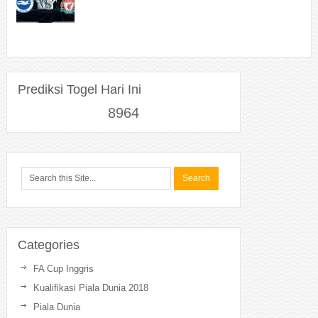
Prediksi Togel Hari Ini
8964
Categories
FA Cup Inggris
Kualifikasi Piala Dunia 2018
Piala Dunia