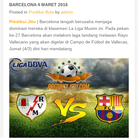
BARCELONA 4 MARET 2016
Posted in
Prediksi Bola
by
admin
Prediksi-Jitu
| Barcelona tengah berusaha menjaga
dominasi mereka di klasemen La Liga Musim ini. Pada pekan
ke-27 Barcelona akan melakoni laga tandang melawan Rayo
Vallecano yang akan digelar di Campo de Fútbol de Vallecas,
Jumat (4/3) dini hari mendatang.