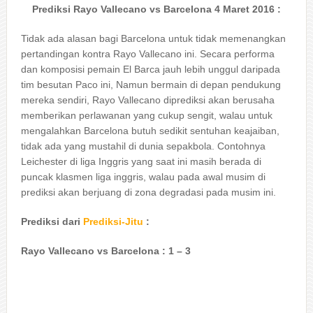
Prediksi Rayo Vallecano vs Barcelona 4 Maret 2016 :
Tidak ada alasan bagi Barcelona untuk tidak memenangkan
pertandingan kontra Rayo Vallecano ini. Secara performa
dan komposisi pemain El Barca jauh lebih unggul daripada
tim besutan Paco ini, Namun bermain di depan pendukung
mereka sendiri, Rayo Vallecano diprediksi akan berusaha
memberikan perlawanan yang cukup sengit, walau untuk
mengalahkan Barcelona butuh sedikit sentuhan keajaiban,
tidak ada yang mustahil di dunia sepakbola. Contohnya
Leichester di liga Inggris yang saat ini masih berada di
puncak klasmen liga inggris, walau pada awal musim di
prediksi akan berjuang di zona degradasi pada musim ini.
Prediksi dari
Prediksi-Jitu
:
Rayo Vallecano vs Barcelona : 1 – 3