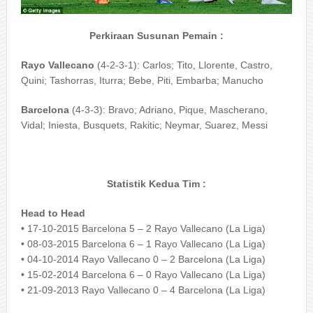
Perkiraan Susunan Pemain :
Rayo Vallecano
(4-2-3-1): Carlos; Tito, Llorente, Castro,
Quini; Tashorras, Iturra; Bebe, Piti, Embarba; Manucho
Barcelona
(4-3-3): Bravo; Adriano, Pique, Mascherano,
Vidal; Iniesta, Busquets, Rakitic; Neymar, Suarez, Messi
Statistik Kedua Tim :
Head to Head
• 17-10-2015 Barcelona 5 – 2 Rayo Vallecano (La Liga)
• 08-03-2015 Barcelona 6 – 1 Rayo Vallecano (La Liga)
• 04-10-2014 Rayo Vallecano 0 – 2 Barcelona (La Liga)
• 15-02-2014 Barcelona 6 – 0 Rayo Vallecano (La Liga)
• 21-09-2013 Rayo Vallecano 0 – 4 Barcelona (La Liga)