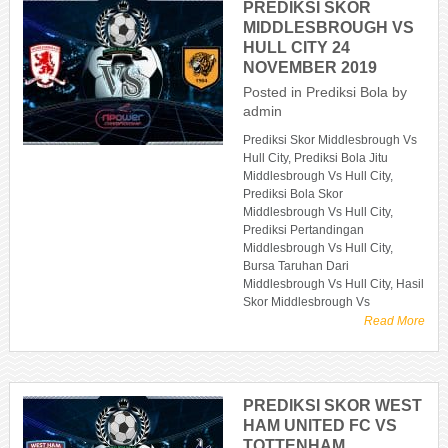
PREDIKSI SKOR
MIDDLESBROUGH VS
HULL CITY 24
NOVEMBER 2019
Posted in
Prediksi Bola
by
admin
Prediksi Skor Middlesbrough Vs
Hull City, Prediksi Bola Jitu
Middlesbrough Vs Hull City,
Prediksi Bola Skor
Middlesbrough Vs Hull City,
Prediksi Pertandingan
Middlesbrough Vs Hull City,
Bursa Taruhan Dari
Middlesbrough Vs Hull City, Hasil
Skor Middlesbrough Vs
Read More
PREDIKSI SKOR WEST
HAM UNITED FC VS
TOTTENHAM