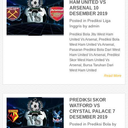
HAM UNITED VS
ARSENAL 10
DESEMBER 2019
Posted in
Prediksi Liga
Inggris
by
admin
Prediksi Bola Jitu West Ham
United Vs Arsenal, Prediksi Bola
West Ham United Vs Arsenal,
Pasaran Prediksi Bola Dari West
Ham United Vs Arsenal, Prediksi
Skor West Ham United Vs
Arsenal, Bursa Taruhan Dari
West Ham United
Read More
PREDIKSI SKOR
WATFORD VS
CRYSTAL PALACE 7
DESEMBER 2019
Posted in
Prediksi Bola
by