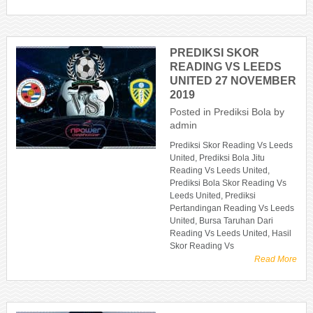
PREDIKSI SKOR
READING VS LEEDS
UNITED 27 NOVEMBER
2019
Posted in
Prediksi Bola
by
admin
Prediksi Skor Reading Vs Leeds
United, Prediksi Bola Jitu
Reading Vs Leeds United,
Prediksi Bola Skor Reading Vs
Leeds United, Prediksi
Pertandingan Reading Vs Leeds
United, Bursa Taruhan Dari
Reading Vs Leeds United, Hasil
Skor Reading Vs
Read More