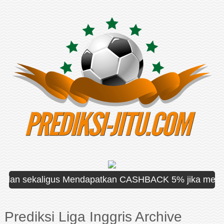
n sekaligus Mendapatkan CASHBACK 5% jika mengalami k
Prediksi Liga Inggris Archive