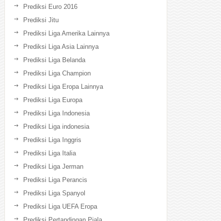
Prediksi Euro 2016
Prediksi Jitu
Prediksi Liga Amerika Lainnya
Prediksi Liga Asia Lainnya
Prediksi Liga Belanda
Prediksi Liga Champion
Prediksi Liga Eropa Lainnya
Prediksi Liga Europa
Prediksi Liga Indonesia
Prediksi Liga indonesia
Prediksi Liga Inggris
Prediksi Liga Italia
Prediksi Liga Jerman
Prediksi Liga Perancis
Prediksi Liga Spanyol
Prediksi Liga UEFA Eropa
Prediksi Pertandingan Piala