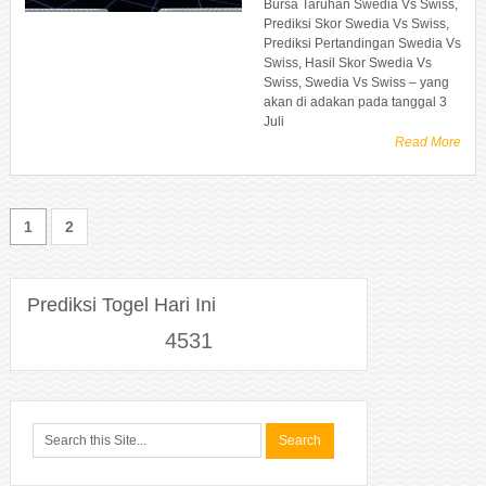
Bursa Taruhan Swedia Vs Swiss,
Prediksi Skor Swedia Vs Swiss,
Prediksi Pertandingan Swedia Vs
Swiss, Hasil Skor Swedia Vs
Swiss, Swedia Vs Swiss – yang
akan di adakan pada tanggal 3
Juli
Read More
1
2
Prediksi Togel Hari Ini
4531