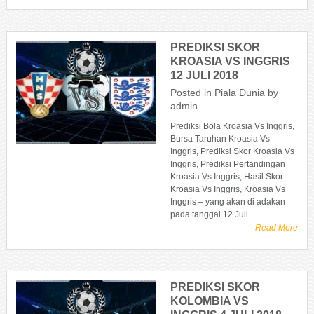
PREDIKSI SKOR
KROASIA VS INGGRIS
12 JULI 2018
Posted in
Piala Dunia
by
admin
Prediksi Bola Kroasia Vs Inggris,
Bursa Taruhan Kroasia Vs
Inggris, Prediksi Skor Kroasia Vs
Inggris, Prediksi Pertandingan
Kroasia Vs Inggris, Hasil Skor
Kroasia Vs Inggris, Kroasia Vs
Inggris – yang akan di adakan
pada tanggal 12 Juli
Read More
PREDIKSI SKOR
KOLOMBIA VS