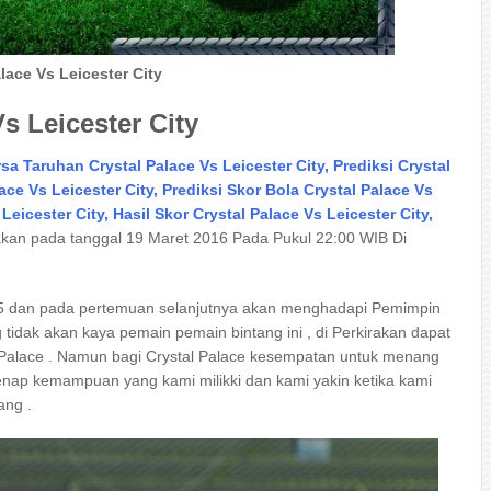
lace Vs Leicester City
s Leicester City
rsa Taruhan Crystal Palace Vs Leicester City, Prediksi Crystal
lace Vs Leicester City, Prediksi Skor Bola Crystal Palace Vs
Leicester City, Hasil Skor Crystal Palace Vs Leicester City,
kan pada tanggal 19 Maret 2016 Pada Pukul 22:00 WIB Di
isi 15 dan pada pertemuan selanjutnya akan menghadapi Pemimpin
g tidak akan kaya pemain pemain bintang ini , di Perkirakan dapat
 Palace . Namun bagi Crystal Palace kesempatan untuk menang
nap kemampuan yang kami milikki dan kami yakin ketika kami
ang .