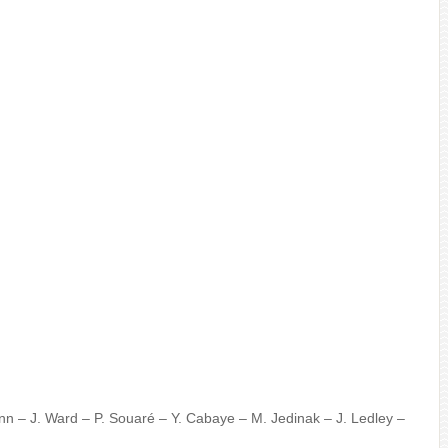
 – J. Ward – P. Souaré – Y. Cabaye – M. Jedinak – J. Ledley –