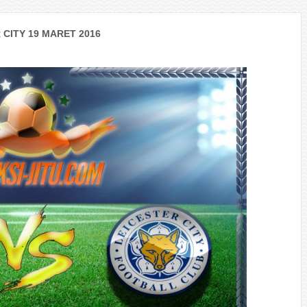
 CITY 19 MARET 2016