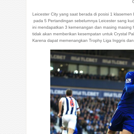
Leicester City yang saat berada di posisi 1 klasemen
pada 5 Pertandingan sebelumnya Leicester sang kuda
ini mendapatkan 3 kemenangan dan masing masing hasi
tidak akan memberikan kesempatan untuk Crystal Pa
Karena dapat memenangkan Trophy Liga Inggris dan