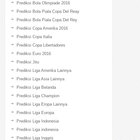
Prediksi Bola Olimpiade 2016
Prediksi Bola Piala Copa Del Reay
Prediksi Bola Piala Copa Del Rey
Prediksi Copa Amerika 2016
Prediksi Copa Italia
Prediksi Copa Libertadores
Prediksi Euro 2016
Prediksi Jitu
Prediksi Liga Amerika Lainnya
Prediksi Liga Asia Lainnya
Prediksi Liga Belanda
Prediksi Liga Champion
Prediksi Liga Eropa Lainnya
Prediksi Liga Europa
Prediksi Liga Indonesia
Prediksi Liga indonesia
Prediksi Liga Inggris