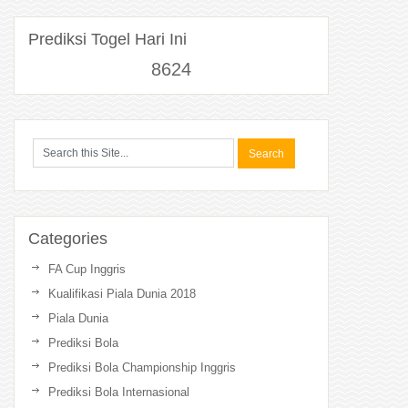
Prediksi Togel Hari Ini
8624
Categories
FA Cup Inggris
Kualifikasi Piala Dunia 2018
Piala Dunia
Prediksi Bola
Prediksi Bola Championship Inggris
Prediksi Bola Internasional