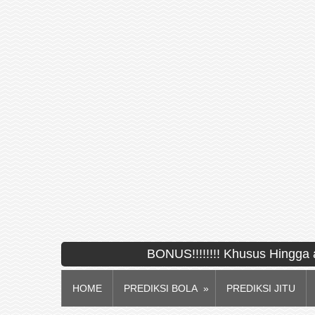
BONUS!!!!!!!! Khusus Hingga akhir bulan
»
HOME
PREDIKSI BOLA
PREDIKSI JITU