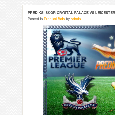
PREDIKSI SKOR CRYSTAL PALACE VS LEICESTER
Posted in
Prediksi Bola
by
admin