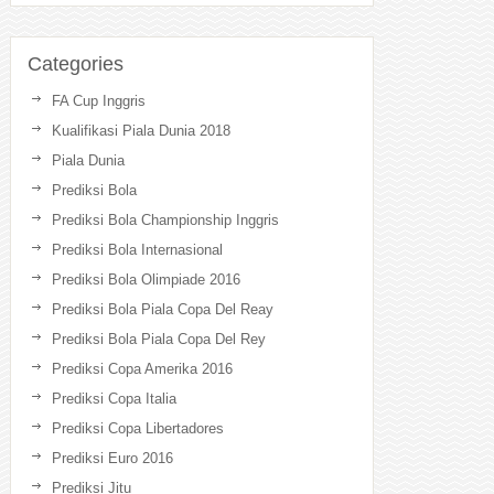
Categories
FA Cup Inggris
Kualifikasi Piala Dunia 2018
Piala Dunia
Prediksi Bola
Prediksi Bola Championship Inggris
Prediksi Bola Internasional
Prediksi Bola Olimpiade 2016
Prediksi Bola Piala Copa Del Reay
Prediksi Bola Piala Copa Del Rey
Prediksi Copa Amerika 2016
Prediksi Copa Italia
Prediksi Copa Libertadores
Prediksi Euro 2016
Prediksi Jitu