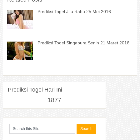
Prediksi Togel Jitu Rabu 25 Mei 2016
Prediksi Togel Singapura Senin 21 Maret 2016
Prediksi Togel Hari Ini
1877