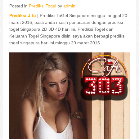
Posted in
Prediksi Togel
by
admin
Prediksi-Jitu
| Prediksi ToGel Singapore minggu tanggal 20
maret 2016, pasti anda masih penasaran dengan prediksi
togel Singapura 2D 3D 4D hari ini. Prediksi Togel dan
Keluaran Togel Singapore disini saya akan berbagi prediksi
togel singapura hari ini minggu 20 maret 2016.