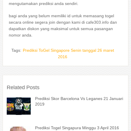
mengutamakan prediksi anda sendiri.
bagi anda yang belum memiliki id untuk memasang togel
secara online segera join dengan kami di cafe303.info dan
dapatkan diskon yang maksimal untuk semua pasangan
nomor anda.
Tags:
Prediksi ToGel Singapore Senin tanggal 26 maret
2016
Related Posts
Prediksi Skor Barcelona Vs Leganes 21 Januari
2019
Prediksi Togel Singapura Minggu 3 April 2016