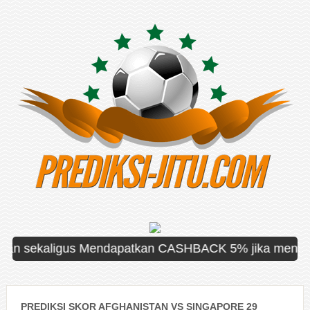
sekaligus Mendapatkan CASHBACK 5% jika mengalami kek
PREDIKSI SKOR AFGHANISTAN VS SINGAPORE 29