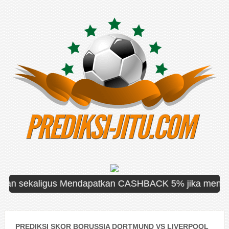
sekaligus Mendapatkan CASHBACK 5% jika mengalami kek
PREDIKSI SKOR BORUSSIA DORTMUND VS LIVERPOOL