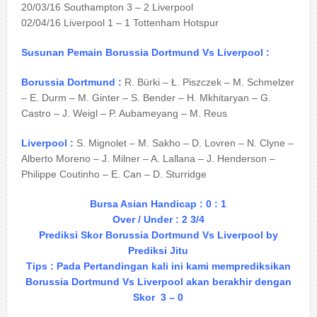
20/03/16 Southampton 3 – 2 Liverpool
02/04/16 Liverpool 1 – 1 Tottenham Hotspur
Susunan Pemain Borussia Dortmund Vs Liverpool :
Borussia Dortmund :
R. Bürki – Ł. Piszczek – M. Schmelzer
– E. Durm – M. Ginter – S. Bender – H. Mkhitaryan – G.
Castro – J. Weigl – P. Aubameyang – M. Reus
Liverpool :
S. Mignolet – M. Sakho – D. Lovren – N. Clyne –
Alberto Moreno – J. Milner – A. Lallana – J. Henderson –
Philippe Coutinho – E. Can – D. Sturridge
Bursa Asian Handicap : 0 : 1
Over / Under : 2 3/4
Prediksi Skor Borussia Dortmund Vs Liverpool by
Prediksi Jitu
Tips : Pada Pertandingan kali ini kami memprediksikan
Borussia Dortmund Vs Liverpool akan berakhir dengan
Skor 3 – 0