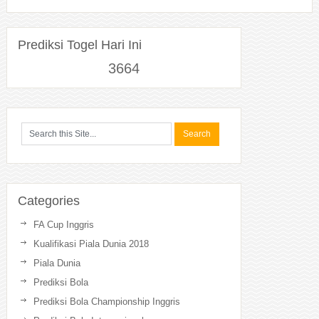
Prediksi Togel Hari Ini
3664
Categories
FA Cup Inggris
Kualifikasi Piala Dunia 2018
Piala Dunia
Prediksi Bola
Prediksi Bola Championship Inggris