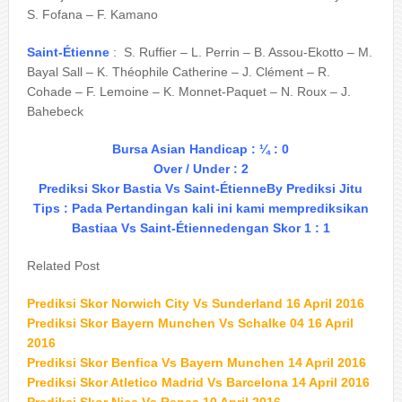
S. Fofana – F. Kamano
Saint-Étienne
: S. Ruffier – L. Perrin – B. Assou-Ekotto – M.
Bayal Sall – K. Théophile Catherine – J. Clément – R.
Cohade – F. Lemoine – K. Monnet-Paquet – N. Roux – J.
Bahebeck
Bursa Asian Handicap : ¼ : 0
Over / Under : 2
Prediksi Skor Bastia Vs Saint-ÉtienneBy Prediksi Jitu
Tips : Pada Pertandingan kali ini kami memprediksikan
Bastiaa Vs Saint-Étiennedengan Skor 1 : 1
Related Post
Prediksi Skor Norwich City Vs Sunderland 16 April 2016
Prediksi Skor Bayern Munchen Vs Schalke 04 16 April
2016
Prediksi Skor Benfica Vs Bayern Munchen 14 April 2016
Prediksi Skor Atletico Madrid Vs Barcelona 14 April 2016
Prediksi Skor Nice Vs Renes 10 April 2016