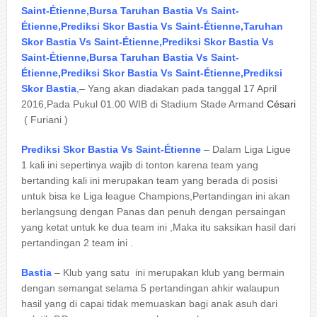
Saint-Étienne,Bursa Taruhan Bastia Vs Saint-
Étienne,Prediksi Skor Bastia Vs Saint-Étienne,Taruhan
Skor Bastia Vs Saint-Étienne,Prediksi Skor Bastia Vs
Saint-Étienne,Bursa Taruhan Bastia Vs Saint-
Étienne,Prediksi Skor Bastia Vs Saint-Étienne,Prediksi
Skor Bastia
,
– Yang akan diadakan pada tanggal 17 April
2016,Pada Pukul 01.00 WIB di Stadium Stade Armand
Césari
( Furiani )
Prediksi Skor Bastia Vs Saint-Étienne
– Dalam Liga Ligue
1 kali ini sepertinya wajib di tonton karena team yang
bertanding kali ini merupakan team yang berada di posisi
untuk bisa ke Liga league Champions,Pertandingan ini akan
berlangsung dengan Panas dan penuh dengan persaingan
yang ketat untuk ke dua team ini ,Maka itu saksikan hasil dari
pertandingan 2 team ini .
Bastia
– Klub yang satu ini merupakan klub yang bermain
dengan semangat selama 5 pertandingan ahkir walaupun
hasil yang di capai tidak memuaskan bagi anak asuh dari