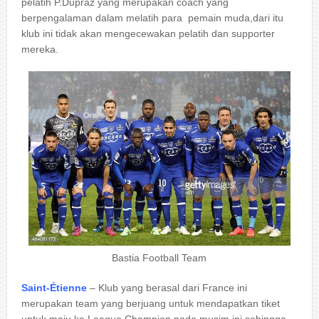
pelatih P.Dupraz yang merupakan coach yang
berpengalaman dalam melatih para pemain muda,dari itu
klub ini tidak akan mengecewakan pelatih dan supporter
mereka.
Bastia Football Team
Saint-Étienne
– Klub yang berasal dari France ini
merupakan team yang berjuang untuk mendapatkan tiket