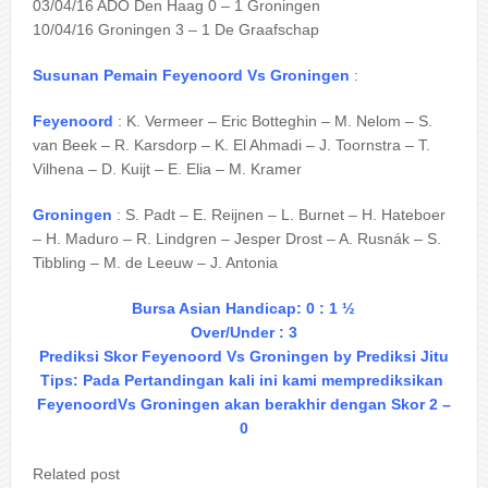
03/04/16 ADO Den Haag 0 – 1 Groningen
10/04/16 Groningen 3 – 1 De Graafschap
Susunan Pemain Feyenoord Vs Groningen
:
Feyenoord
: K. Vermeer – Eric Botteghin – M. Nelom – S.
van Beek – R. Karsdorp – K. El Ahmadi – J. Toornstra – T.
Vilhena – D. Kuijt – E. Elia – M. Kramer
Groningen
: S. Padt – E. Reijnen – L. Burnet – H. Hateboer
– H. Maduro – R. Lindgren – Jesper Drost – A. Rusnák – S.
Tibbling – M. de Leeuw – J. Antonia
Bursa Asian Handicap: 0 : 1 ½
Over/Under : 3
Prediksi Skor Feyenoord Vs Groningen by Prediksi Jitu
Tips: Pada Pertandingan kali ini kami memprediksikan
FeyenoordVs Groningen akan berakhir dengan Skor 2 –
0
Related post