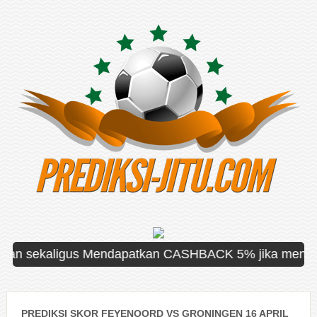
sekaligus Mendapatkan CASHBACK 5% jika mengalami kek
PREDIKSI SKOR FEYENOORD VS GRONINGEN 16 APRIL