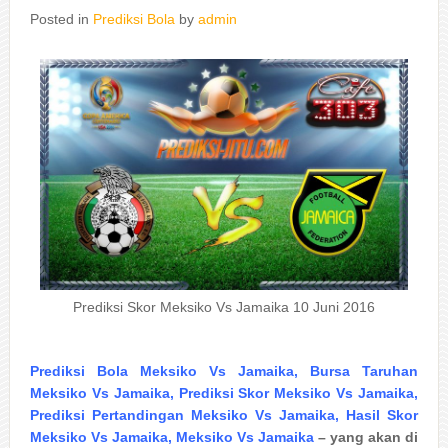
Posted in
Prediksi Bola
by
admin
Prediksi Skor Meksiko Vs Jamaika 10 Juni 2016
Prediksi Bola Meksiko Vs Jamaika, Bursa Taruhan
Meksiko Vs Jamaika, Prediksi Skor Meksiko Vs Jamaika,
Prediksi Pertandingan Meksiko Vs Jamaika, Hasil Skor
Meksiko Vs Jamaika, Meksiko Vs Jamaika
– yang akan di