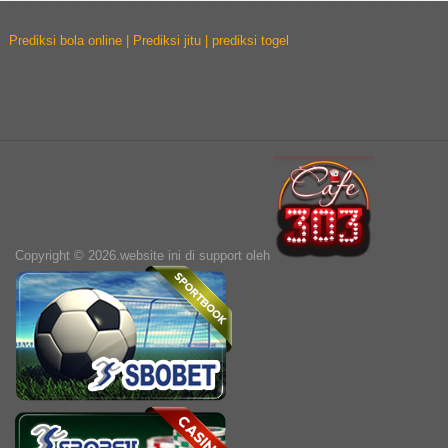
Prediksi bola online | Prediksi jitu | prediksi togel
Copyright © 2026.website ini di support oleh