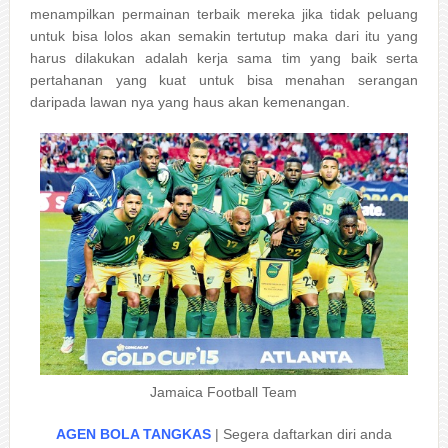
menampilkan permainan terbaik mereka jika tidak peluang
untuk bisa lolos akan semakin tertutup maka dari itu yang
harus dilakukan adalah kerja sama tim yang baik serta
pertahanan yang kuat untuk bisa menahan serangan
daripada lawan nya yang haus akan kemenangan.
Jamaica Football Team
AGEN BOLA TANGKAS
| Segera daftarkan diri anda