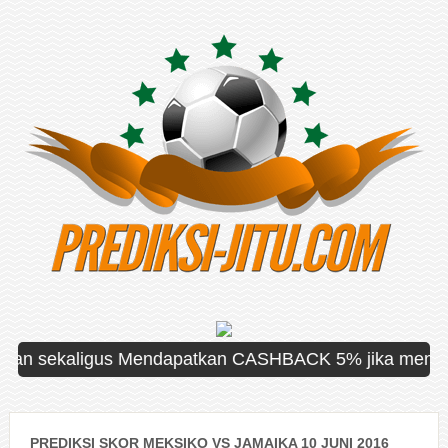
sekaligus Mendapatkan CASHBACK 5% jika mengalami kek
PREDIKSI SKOR MEKSIKO VS JAMAIKA 10 JUNI 2016