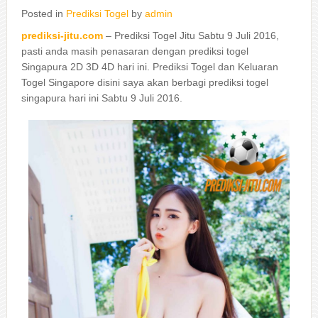
Posted in
Prediksi Togel
by
admin
prediksi-jitu.com
– Prediksi Togel Jitu Sabtu 9 Juli 2016,
pasti anda masih penasaran dengan prediksi togel
Singapura 2D 3D 4D hari ini. Prediksi Togel dan Keluaran
Togel Singapore disini saya akan berbagi prediksi togel
singapura hari ini Sabtu 9 Juli 2016.