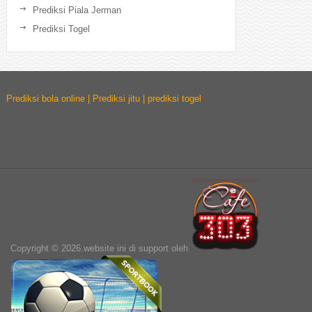
Prediksi Piala Jerman
Prediksi Togel
Prediksi bola online | Prediksi jitu | prediksi togel
Copyright © 2026.website ini di support oleh