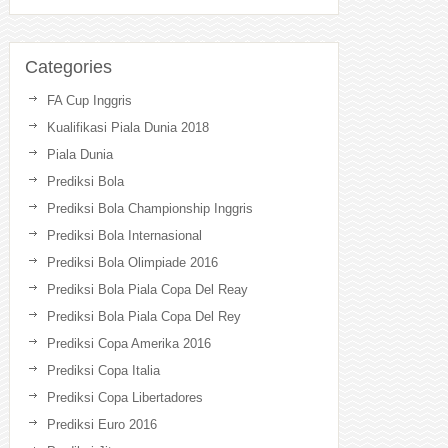
Categories
FA Cup Inggris
Kualifikasi Piala Dunia 2018
Piala Dunia
Prediksi Bola
Prediksi Bola Championship Inggris
Prediksi Bola Internasional
Prediksi Bola Olimpiade 2016
Prediksi Bola Piala Copa Del Reay
Prediksi Bola Piala Copa Del Rey
Prediksi Copa Amerika 2016
Prediksi Copa Italia
Prediksi Copa Libertadores
Prediksi Euro 2016