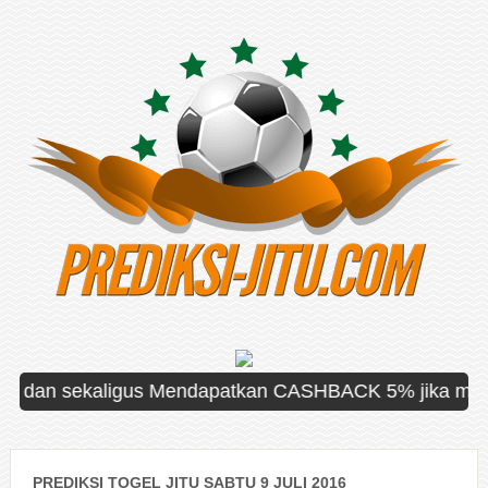
dan sekaligus Mendapatkan CASHBACK 5% jika mengalami
PREDIKSI TOGEL JITU SABTU 9 JULI 2016