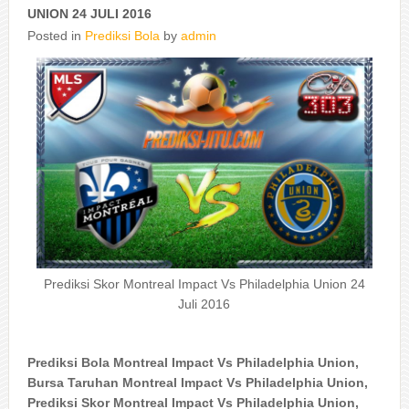
UNION 24 JULI 2016
Posted in
Prediksi Bola
by
admin
Prediksi Skor Montreal Impact Vs Philadelphia Union 24
Juli 2016
Prediksi Bola Montreal Impact Vs Philadelphia Union,
Bursa Taruhan Montreal Impact Vs Philadelphia Union,
Prediksi Skor Montreal Impact Vs Philadelphia Union,