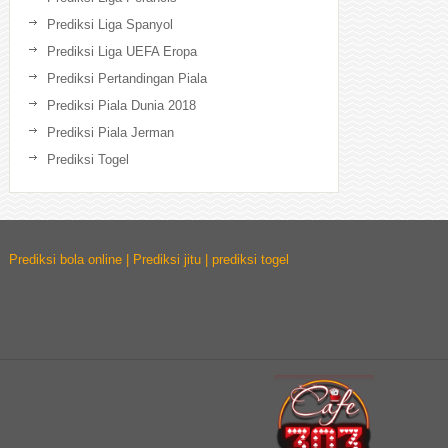
Prediksi Liga Spanyol
Prediksi Liga UEFA Eropa
Prediksi Pertandingan Piala
Prediksi Piala Dunia 2018
Prediksi Piala Jerman
Prediksi Togel
Prediksi bola online | Prediksi jitu | prediksi togel