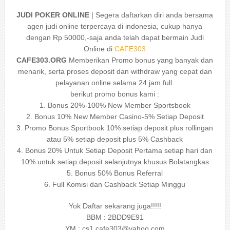
JUDI POKER ONLINE
| Segera daftarkan diri anda bersama
agen judi online terpercaya di indonesia, cukup hanya
dengan Rp 50000,-saja anda telah dapat bermain Judi
Online di
CAFE303
CAFE303.ORG
Memberikan Promo bonus yang banyak dan
menarik, serta proses deposit dan withdraw yang cepat dan
pelayanan online selama 24 jam full.
berikut promo bonus kami :
1. Bonus 20%-100% New Member Sportsbook
2. Bonus 10% New Member Casino-5% Setiap Deposit
3. Promo Bonus Sportbook 10% setiap deposit plus rollingan
atau 5% setiap deposit plus 5% Cashback
4. Bonus 20% Untuk Setiap Deposit Pertama setiap hari dan
10% untuk setiap deposit selanjutnya khusus Bolatangkas
5. Bonus 50% Bonus Referral
6. Full Komisi dan Cashback Setiap Minggu
Yok Daftar sekarang juga!!!!!
BBM : 2BDD9E91
YM :
cs1.cafe303@yahoo.com