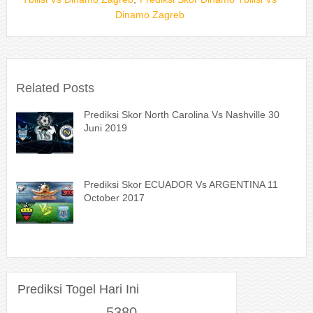
Dinamo Zagreb
Related Posts
Prediksi Skor North Carolina Vs Nashville 30
Juni 2019
Prediksi Skor ECUADOR Vs ARGENTINA 11
October 2017
Prediksi Togel Hari Ini
5380