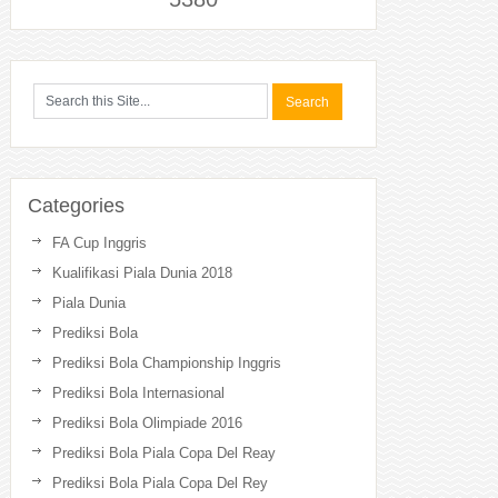
Categories
FA Cup Inggris
Kualifikasi Piala Dunia 2018
Piala Dunia
Prediksi Bola
Prediksi Bola Championship Inggris
Prediksi Bola Internasional
Prediksi Bola Olimpiade 2016
Prediksi Bola Piala Copa Del Reay
Prediksi Bola Piala Copa Del Rey