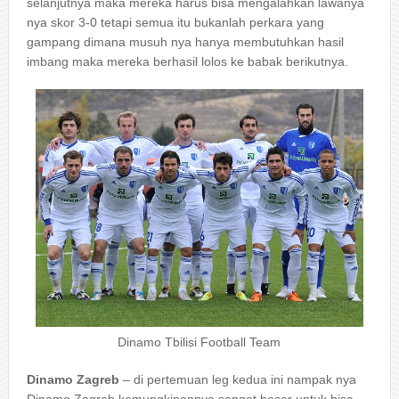
selanjutnya maka mereka harus bisa mengalahkan lawanya
nya skor 3-0 tetapi semua itu bukanlah perkara yang
gampang dimana musuh nya hanya membutuhkan hasil
imbang maka mereka berhasil lolos ke babak berikutnya.
Dinamo Tbilisi Football Team
Dinamo Zagreb
– di pertemuan leg kedua ini nampak nya
Dinamo Zagreb kemungkinannya sangat besar untuk bisa