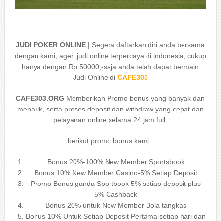
JUDI POKER ONLINE
| Segera daftarkan diri anda bersama
dengan kami, agen judi online terpercaya di indonesia, cukup
hanya dengan Rp 50000,-saja anda telah dapat bermain
Judi Online di
CAFE303
CAFE303.ORG
Memberikan Promo bonus yang banyak dan
menarik, serta proses deposit dan withdraw yang cepat dan
pelayanan online selama 24 jam full.
berikut promo bonus kami :
Bonus 20%-100% New Member Sportsbook
Bonus 10% New Member Casino-5% Setiap Deposit
Promo Bonus ganda Sportbook 5% setiap deposit plus
5% Cashback
Bonus 20% untuk New Member Bola tangkas
Bonus 10% Untuk Setiap Deposit Pertama setiap hari dan