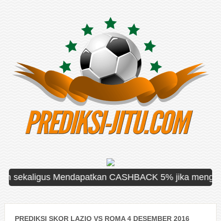
kaligus Mendapatkan CASHBACK 5% jika mengalami kekal
PREDIKSI SKOR LAZIO VS ROMA 4 DESEMBER 2016