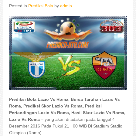
Posted in
Prediksi Bola
by
admin
Prediksi Bola Lazio Vs Roma, Bursa Taruhan Lazio Vs
Roma, Prediksi Skor Lazio Vs Roma, Prediksi
Pertandingan Lazio Vs Roma, Hasil Skor Lazio Vs Roma,
Lazio Vs Roma
– yang akan di adakan pada tanggal 4
Desember 2016 Pada Pukul 21 : 00 WIB Di Stadium Stadio
Olimpico (Roma)