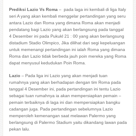
Prediksi Lazio Vs Roma
– pada laga ini kembali di liga Italy
seri A yang akan kembali menggelar pertandingan yang seru
antara Lazio dan Roma yang dimana Roma akan menjadi
pendatang bagi Lazio yang akan berlangsung pada tanggal
4 Desember ini pada Pukukl 21 : 00 yang akan berlangsung
distadium Stadio Olimpico, Jika dilihat dari segi kepeluangan
untuk memenangi pertandingan ini ialah Roma yang dimana
Roma dan Lazio tidak berbeda jauh poin mereka yang Roma
dapat menyusul kedudukan Poin Roma.
Lazio
– Pada liga ini Lazio yang akan menjadi tuan
rumahnya yang akan berhadapan dengan tim Roma pada
tanggal 4 Desember ini, pada pertandingan ini tentu Lazio
sebagai tuan rumahnya ia akan mempersiapkan pemain –
pemain terbaiknya di laga ini dan mempersiapkan bangku
cadangan juga. Pada pertandingan sebelumnya Lazio
memperoleh kemenangan saat melawan Palermo yang
berlangsung di Palermo Stadium yaitu dikandang lawan pada
pekan lalu.