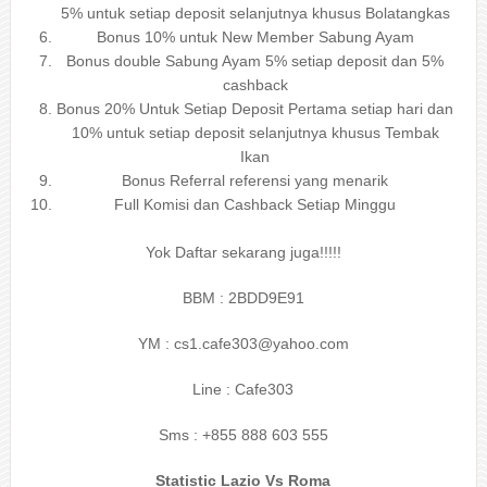
5% untuk setiap deposit selanjutnya khusus Bolatangkas
Bonus 10% untuk New Member Sabung Ayam
Bonus double Sabung Ayam 5% setiap deposit dan 5%
cashback
Bonus 20% Untuk Setiap Deposit Pertama setiap hari dan
10% untuk setiap deposit selanjutnya khusus Tembak
Ikan
Bonus Referral referensi yang menarik
Full Komisi dan Cashback Setiap Minggu
Yok Daftar sekarang juga!!!!!
BBM : 2BDD9E91
YM :
cs1.cafe303@yahoo.com
Line : Cafe303
Sms : +855 888 603 555
Statistic Lazio Vs Roma