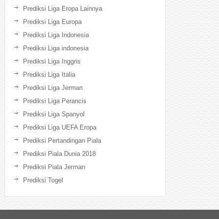
Prediksi Liga Eropa Lainnya
Prediksi Liga Europa
Prediksi Liga Indonesia
Prediksi Liga indonesia
Prediksi Liga Inggris
Prediksi Liga Italia
Prediksi Liga Jerman
Prediksi Liga Perancis
Prediksi Liga Spanyol
Prediksi Liga UEFA Eropa
Prediksi Pertandingan Piala
Prediksi Piala Dunia 2018
Prediksi Piala Jerman
Prediksi Togel