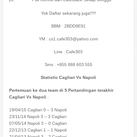
Yok Daftar sekarang juga!!!!!
BBM : 2BDD9E91
YM :
cs1.cafe303@yahoo.com
Line : Cafe303
Sms : +855 888 603 555
Statistic Cagliari Vs Napoli
Pertemuan ke dua team di 5 Pertandingan terakhir
Cagliari Vs Napoli
:
19/04/15 Cagliari 0 – 3 Napoli
23/11/14 Napoli 3 – 3 Cagliari
07/05/14 Napoli 3 – 0 Cagliari
22/12/13 Cagliari 1 – 1 Napoli
21/04/13 Napoli 3 – 2 Cagliari