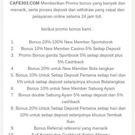
CAFE303.COM
Memberikan Promo bonus yang banyak dan
menarik, serta proses deposit dan withdraw yang cepat dan
pelayanan online selama 24 jam full.
berikut promo bonus kami :
Bonus 20%-100% New Member Sportsbook
Bonus 10% New Member Casino-5% Setiap Deposit
Promo Bonus ganda Sportbook 5% setiap deposit plus
5% Cashback
Bonus 20% untuk New Member Bola tangkas
Bonus 10% Untuk Setiap Deposit Pertama setiap hari dan
5% untuk setiap deposit selanjutnya khusus Bolatangkas
Bonus 10% untuk New Member Sabung Ayam
Bonus double Sabung Ayam 5% setiap deposit dan 5%
cashback
Bonus 20% Untuk Setiap Deposit Pertama setiap hari dan
10% untuk setiap deposit selanjutnya khusus Tembak
Ikan
Bonus Referral referensi yang menarik
Full Komisi dan Cashback Setiap Minggu