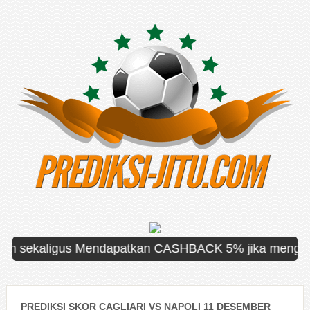
kaligus Mendapatkan CASHBACK 5% jika mengalami kekal
PREDIKSI SKOR CAGLIARI VS NAPOLI 11 DESEMBER