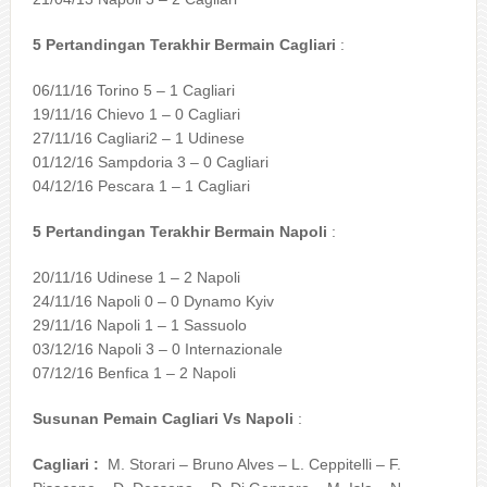
5 Pertandingan Terakhir Bermain Cagliari
:
06/11/16 Torino 5 – 1 Cagliari
19/11/16 Chievo 1 – 0 Cagliari
27/11/16 Cagliari2 – 1 Udinese
01/12/16 Sampdoria 3 – 0 Cagliari
04/12/16 Pescara 1 – 1 Cagliari
5 Pertandingan Terakhir Bermain Napoli
:
20/11/16 Udinese 1 – 2 Napoli
24/11/16 Napoli 0 – 0 Dynamo Kyiv
29/11/16 Napoli 1 – 1 Sassuolo
03/12/16 Napoli 3 – 0 Internazionale
07/12/16 Benfica 1 – 2 Napoli
Susunan Pemain Cagliari Vs Napoli
:
Cagliari :
M. Storari – Bruno Alves – L. Ceppitelli – F.