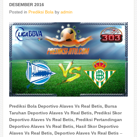
DESEMBER 2016
Posted in
Prediksi Bola
by
admin
Prediksi Bola Deportivo Alaves Vs Real Betis, Bursa
Taruhan Deportivo Alaves Vs Real Betis, Prediksi Skor
Deportivo Alaves Vs Real Betis, Prediksi Pertandingan
Deportivo Alaves Vs Real Betis, Hasil Skor Deportivo
Alaves Vs Real Betis, Deportivo Alaves Vs Real Betis
–