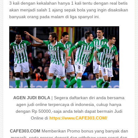
3 kali dengan kekalahan hanya 1 kali tentu dengan real betis
akan menjadi salah 1 ajang sepak bola yang ingin disaksikan
banyuak orang pada malam di liga spanyol ini.
AGEN JUDI BOLA
| Segera daftarkan diri anda bersama
agen judi online terpercaya di indonesia, cukup hanya
dengan Rp 50000,-saja anda telah dapat bermain Judi
Online di
https://www.CAFE303.COM/
CAFE303.COM
Memberikan Promo bonus yang banyak dan
menarik, serta proses deposit dan withdraw yang cepat dan