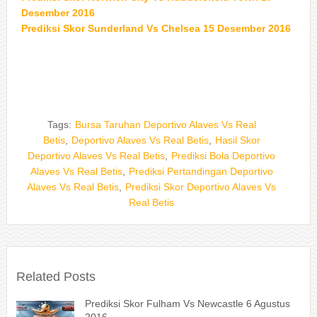
Desember 2016
Prediksi Skor Sunderland Vs Chelsea 15 Desember 2016
Tags:
Bursa Taruhan Deportivo Alaves Vs Real
Betis
,
Deportivo Alaves Vs Real Betis
,
Hasil Skor
Deportivo Alaves Vs Real Betis
,
Prediksi Bola Deportivo
Alaves Vs Real Betis
,
Prediksi Pertandingan Deportivo
Alaves Vs Real Betis
,
Prediksi Skor Deportivo Alaves Vs
Real Betis
Related Posts
Prediksi Skor Fulham Vs Newcastle 6 Agustus
2016