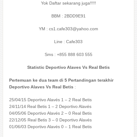
Yok Daftar sekarang juga!!!!!
BBM : 2BDD9E91
YM :
cs1.cafe303@yahoo.com
Line : Cafe303
Sms : +855 888 603 555
Statistic Deportivo Alaves Vs Real Betis
Pertemuan ke dua team di 5 Pertandingan terakhir
Deportivo Alaves Vs Real Betis
:
25/04/15 Deportivo Alavés 1 – 2 Real Betis
24/11/14 Real Betis 1 – 2 Deportivo Alavés
04/05/06 Deportivo Alavés 2 – 0 Real Betis
22/12/05 Real Betis 3 – 0 Deportivo Alavés
01/06/03 Deportivo Alavés 0 – 1 Real Betis