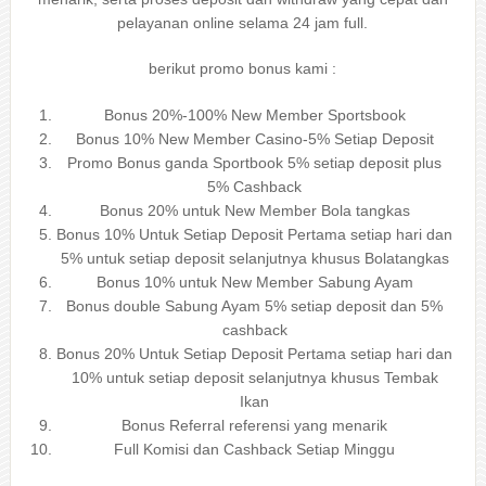
pelayanan online selama 24 jam full.
berikut promo bonus kami :
Bonus 20%-100% New Member Sportsbook
Bonus 10% New Member Casino-5% Setiap Deposit
Promo Bonus ganda Sportbook 5% setiap deposit plus
5% Cashback
Bonus 20% untuk New Member Bola tangkas
Bonus 10% Untuk Setiap Deposit Pertama setiap hari dan
5% untuk setiap deposit selanjutnya khusus Bolatangkas
Bonus 10% untuk New Member Sabung Ayam
Bonus double Sabung Ayam 5% setiap deposit dan 5%
cashback
Bonus 20% Untuk Setiap Deposit Pertama setiap hari dan
10% untuk setiap deposit selanjutnya khusus Tembak
Ikan
Bonus Referral referensi yang menarik
Full Komisi dan Cashback Setiap Minggu