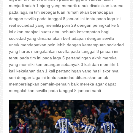
menjadi salah 1 ajang yang menarik utnuk disaksikan karena
pada laga ini tim sebagai tuan rumah akan berhadapan
dengan sevilla pada tanggal 8 januari ini tentu pada laga ini
real sociedad yang memiliki poin 29 dengan peringkat ke 5
ini akan menjadi suatu atau sebuah kesempatan bagi
sociedad yang dimana akan berhadapan dengan sevilla
untuk mendapatkan poin lebih dengan kemampuan sociedad
yang harus mengalahkan sevilla pada tanggal 8 januari ini
tentu pada tim ini pada laga 5 pertandingan akhir mereka
yang memiliki kemenangan sebanyak 3 kali dan memiliki 1
kali kekalahan dan 1 kali pertandingan yang hasil skor nya
seri dengan laga ini tentu sociedad diharuskan untuk
mempersiapkan pemain-pemain baik mereka agar dapat
mengalahkan sevilla pada tanggal 8 januari nanti.