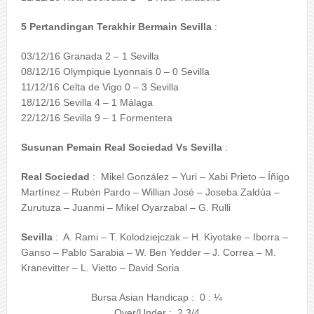
5 Pertandingan Terakhir Bermain Sevilla
:
03/12/16 Granada 2 – 1 Sevilla
08/12/16 Olympique Lyonnais 0 – 0 Sevilla
11/12/16 Celta de Vigo 0 – 3 Sevilla
18/12/16 Sevilla 4 – 1 Málaga
22/12/16 Sevilla 9 – 1 Formentera
Susunan Pemain Real Sociedad Vs Sevilla
:
Real Sociedad
: Mikel González – Yuri – Xabi Prieto – Íñigo
Martínez – Rubén Pardo – Willian José – Joseba Zaldúa –
Zurutuza – Juanmi – Mikel Oyarzabal – G. Rulli
Sevilla
: A. Rami – T. Kolodziejczak – H. Kiyotake – Iborra –
Ganso – Pablo Sarabia – W. Ben Yedder – J. Correa – M.
Kranevitter – L. Vietto – David Soria
Bursa Asian Handicap : 0 : ¼
Over/Under : 2 3/4