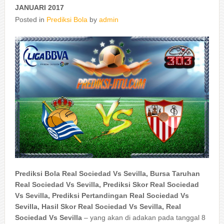
JANUARI 2017
Posted in
Prediksi Bola
by
admin
Prediksi Bola Real Sociedad Vs Sevilla, Bursa Taruhan
Real Sociedad Vs Sevilla, Prediksi Skor Real Sociedad
Vs Sevilla, Prediksi Pertandingan Real Sociedad Vs
Sevilla, Hasil Skor Real Sociedad Vs Sevilla, Real
Sociedad Vs Sevilla
– yang akan di adakan pada tanggal 8