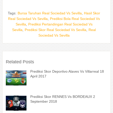
Tags:
Bursa Taruhan Real Sociedad Vs Sevilla
,
Hasil Skor
Real Sociedad Vs Sevilla
,
Prediksi Bola Real Sociedad Vs
Sevilla
,
Prediksi Pertandingan Real Sociedad Vs
Sevilla
,
Prediksi Skor Real Sociedad Vs Sevilla
,
Real
Sociedad Vs Sevilla
Related Posts
Prediksi Skor Deportivo Alaves Vs Villarreal 18
April 2017
Prediksi Skor RENNES Vs BORDEAUX 2
September 2018