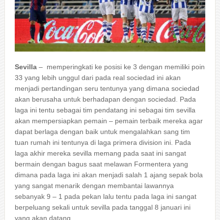
Sevilla
– memperingkati ke posisi ke 3 dengan memiliki poin
33 yang lebih unggul dari pada real sociedad ini akan
menjadi pertandingan seru tentunya yang dimana sociedad
akan berusaha untuk berhadapan dengan sociedad. Pada
laga ini tentu sebagai tim pendatang ini sebagai tim sevilla
akan mempersiapkan pemain – pemain terbaik mereka agar
dapat berlaga dengan baik untuk mengalahkan sang tim
tuan rumah ini tentunya di laga primera division ini. Pada
laga akhir mereka sevilla memang pada saat ini sangat
bermain dengan bagus saat melawan Formentera yang
dimana pada laga ini akan menjadi salah 1 ajang sepak bola
yang sangat menarik dengan membantai lawannya
sebanyak 9 – 1 pada pekan lalu tentu pada laga ini sangat
berpeluang sekali untuk sevilla pada tanggal 8 januari ini
yang akan datang.