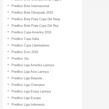
Prediksi Bola Internasional
Prediksi Bola Olimpiade 2016
Prediksi Bola Piala Copa Del Reay
Prediksi Bola Piala Copa Del Rey
Prediksi Copa Amerika 2016
Prediksi Copa Italia
Prediksi Copa Libertadores
Prediksi Euro 2016
Prediksi Jitu
Prediksi Liga Amerika Lainnya
Prediksi Liga Asia Lainnya
Prediksi Liga Belanda
Prediksi Liga Champion
Prediksi Liga Eropa Lainnya
Prediksi Liga Europa
Prediksi Liga Indonesia