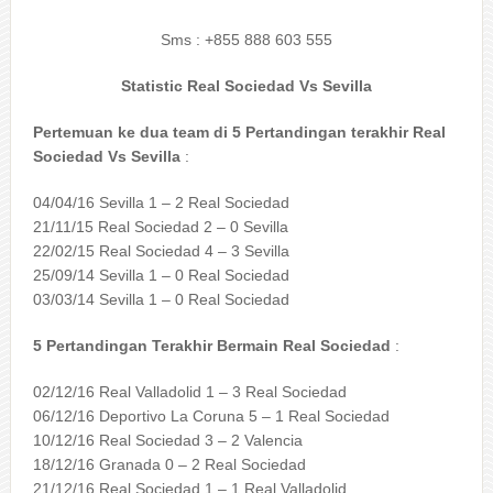
Sms : +855 888 603 555
Statistic Real Sociedad Vs Sevilla
Pertemuan ke dua team di 5 Pertandingan terakhir Real
Sociedad Vs Sevilla
:
04/04/16 Sevilla 1 – 2 Real Sociedad
21/11/15 Real Sociedad 2 – 0 Sevilla
22/02/15 Real Sociedad 4 – 3 Sevilla
25/09/14 Sevilla 1 – 0 Real Sociedad
03/03/14 Sevilla 1 – 0 Real Sociedad
5 Pertandingan Terakhir Bermain Real Sociedad
:
02/12/16 Real Valladolid 1 – 3 Real Sociedad
06/12/16 Deportivo La Coruna 5 – 1 Real Sociedad
10/12/16 Real Sociedad 3 – 2 Valencia
18/12/16 Granada 0 – 2 Real Sociedad
21/12/16 Real Sociedad 1 – 1 Real Valladolid