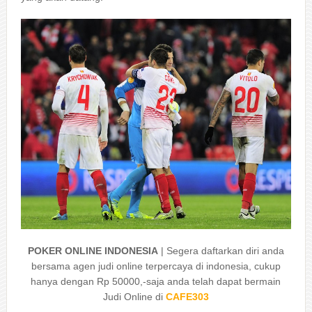
POKER ONLINE INDONESIA
| Segera daftarkan diri anda
bersama agen judi online terpercaya di indonesia, cukup
hanya dengan Rp 50000,-saja anda telah dapat bermain
Judi Online di
CAFE303