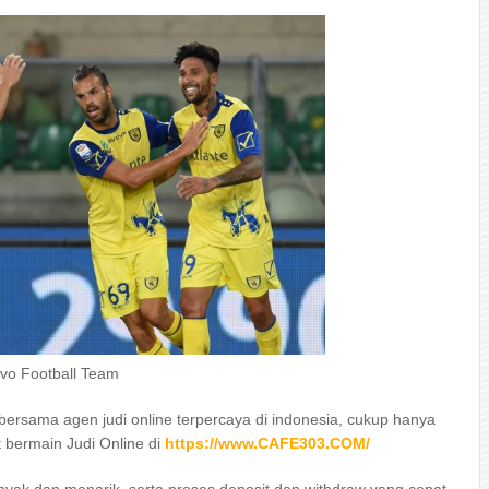
vo Football Team
 bersama agen judi online terpercaya di indonesia, cukup hanya
 bermain Judi Online di
https://www.CAFE303.COM/
k dan menarik, serta proses deposit dan withdraw yang cepat