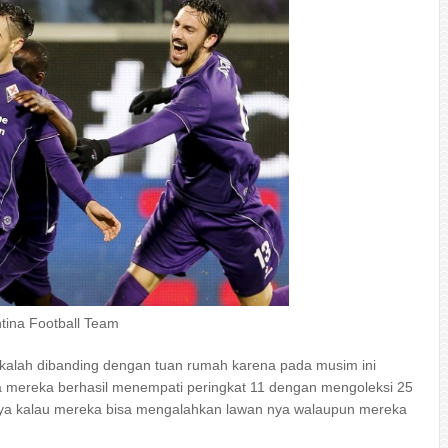
ntina Football Team
n kalah dibanding dengan tuan rumah karena pada musim ini
a mereka berhasil menempati peringkat 11 dengan mengoleksi 25
n nya kalau mereka bisa mengalahkan lawan nya walaupun mereka