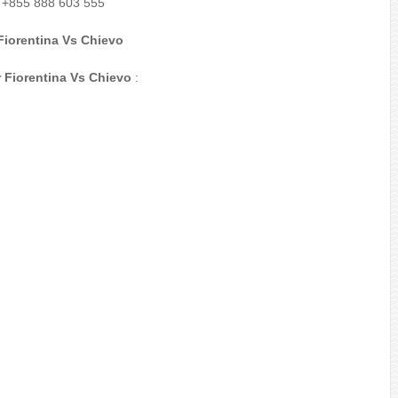
 +855 888 603 555
 Fiorentina Vs Chievo
 Fiorentina Vs Chievo
: