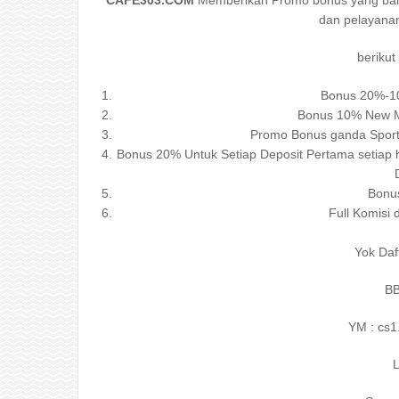
dan pelayanan
berikut
Bonus 20%-1
Bonus 10% New M
Promo Bonus ganda Sport
Bonus 20% Untuk Setiap Deposit Pertama setiap h
Bonu
Full Komisi
Yok Daft
BB
YM :
cs1
L