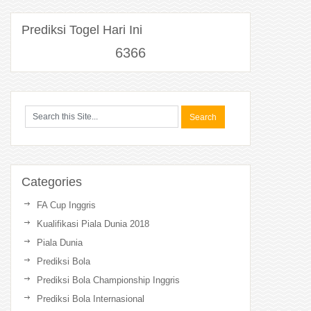
Prediksi Togel Hari Ini
6366
Categories
FA Cup Inggris
Kualifikasi Piala Dunia 2018
Piala Dunia
Prediksi Bola
Prediksi Bola Championship Inggris
Prediksi Bola Internasional