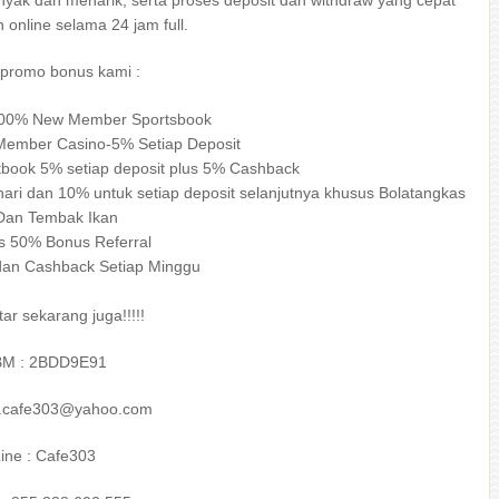
 online selama 24 jam full.
 promo bonus kami :
00% New Member Sportsbook
ember Casino-5% Setiap Deposit
book 5% setiap deposit plus 5% Cashback
ari dan 10% untuk setiap deposit selanjutnya khusus Bolatangkas
Dan Tembak Ikan
s 50% Bonus Referral
 dan Cashback Setiap Minggu
ar sekarang juga!!!!!
M : 2BDD9E91
.cafe303@yahoo.com
ine : Cafe303