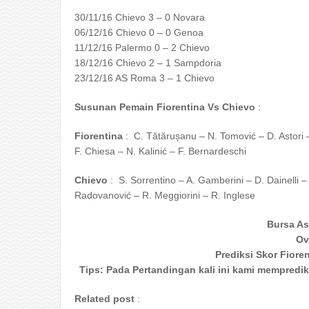
30/11/16 Chievo 3 – 0 Novara
06/12/16 Chievo 0 – 0 Genoa
11/12/16 Palermo 0 – 2 Chievo
18/12/16 Chievo 2 – 1 Sampdoria
23/12/16 AS Roma 3 – 1 Chievo
Susunan Pemain Fiorentina Vs Chievo
:
Fiorentina
: C. Tătărușanu – N. Tomović – D. Astori –
F. Chiesa – N. Kalinić – F. Bernardeschi
Chievo
: S. Sorrentino – A. Gamberini – D. Dainelli –
Radovanović – R. Meggiorini – R. Inglese
Bursa As
Ov
Prediksi Skor Fioren
Tips: Pada Pertandingan kali ini kami mempredi
Related post
: