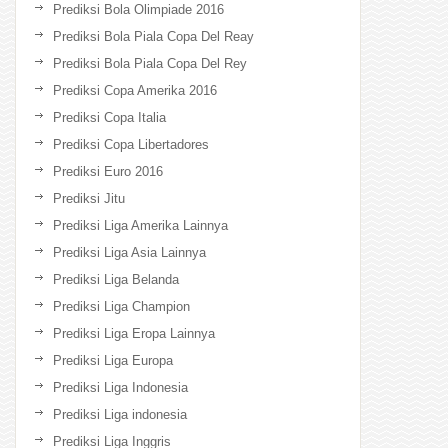
Prediksi Bola Olimpiade 2016
Prediksi Bola Piala Copa Del Reay
Prediksi Bola Piala Copa Del Rey
Prediksi Copa Amerika 2016
Prediksi Copa Italia
Prediksi Copa Libertadores
Prediksi Euro 2016
Prediksi Jitu
Prediksi Liga Amerika Lainnya
Prediksi Liga Asia Lainnya
Prediksi Liga Belanda
Prediksi Liga Champion
Prediksi Liga Eropa Lainnya
Prediksi Liga Europa
Prediksi Liga Indonesia
Prediksi Liga indonesia
Prediksi Liga Inggris