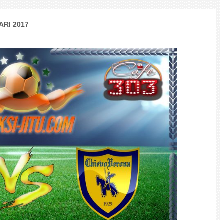
ARI 2017