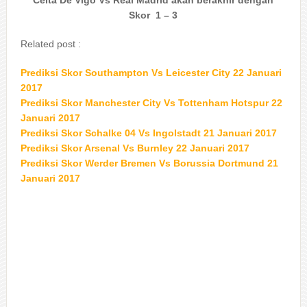
Skor 1 – 3
Related post :
Prediksi Skor Southampton Vs Leicester City 22 Januari
2017
Prediksi Skor Manchester City Vs Tottenham Hotspur 22
Januari 2017
Prediksi Skor Schalke 04 Vs Ingolstadt 21 Januari 2017
Prediksi Skor Arsenal Vs Burnley 22 Januari 2017
Prediksi Skor Werder Bremen Vs Borussia Dortmund 21
Januari 2017