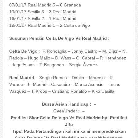
07/01/17 Real Madrid 5 – 0 Granada
13/01/17 Sevilla 3 – 3 Real Madrid
16/01/17 Sevilla 2 – 1 Real Madrid
19/01/17 Real Madrid 1 – 2 Celta de Vigo
Susunan Pemain Celta De Vigo Vs Real Madrid
:
Celta De Vigo
: F. Roncaglia – Jonny Castro – M. Díaz – N.
Radoja – Hugo Mallo – D. Wass – G. Cabral – P. Hernández
– Iago Aspas – T. Bongonda – Sergio Álvarez
Real Madrid
: Sergio Ramos – Danilo – Marcelo – R.
Varane – L. Modrić – Casemiro – Marco Asensio – Lucas
Vázquez – T. Kroos – Cristiano Ronaldo – Kiko Casilla
Bursa Asian Handicap : –
Over/Under : –
Prediksi Skor Celta De Vigo Vs Real Madrid by: Prediksi
Jitu
Tips: Pada Pertandingan kali ini kami memprediksikan
Celta De Vigo Vs Real Madrid akan berakhir dengan