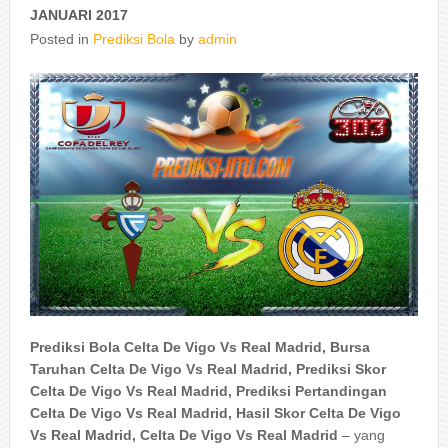
JANUARI 2017
Posted in
Prediksi Bola
by
admin
Prediksi Bola Celta De Vigo Vs Real Madrid, Bursa
Taruhan Celta De Vigo Vs Real Madrid, Prediksi Skor
Celta De Vigo Vs Real Madrid, Prediksi Pertandingan
Celta De Vigo Vs Real Madrid, Hasil Skor Celta De Vigo
Vs Real Madrid, Celta De Vigo Vs Real Madrid
– yang