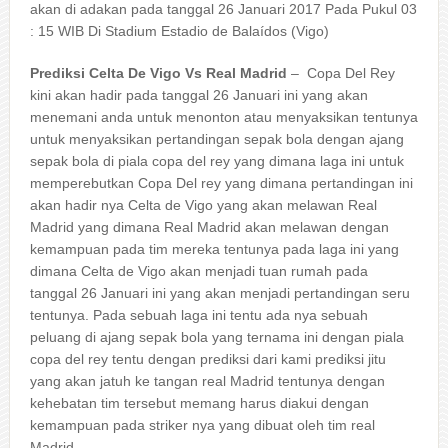
akan di adakan pada tanggal 26 Januari 2017 Pada Pukul 03
: 15 WIB Di Stadium Estadio de Balaídos (Vigo)
Prediksi Celta De Vigo Vs Real Madrid
– Copa Del Rey
kini akan hadir pada tanggal 26 Januari ini yang akan
menemani anda untuk menonton atau menyaksikan tentunya
untuk menyaksikan pertandingan sepak bola dengan ajang
sepak bola di piala copa del rey yang dimana laga ini untuk
memperebutkan Copa Del rey yang dimana pertandingan ini
akan hadir nya Celta de Vigo yang akan melawan Real
Madrid yang dimana Real Madrid akan melawan dengan
kemampuan pada tim mereka tentunya pada laga ini yang
dimana Celta de Vigo akan menjadi tuan rumah pada
tanggal 26 Januari ini yang akan menjadi pertandingan seru
tentunya. Pada sebuah laga ini tentu ada nya sebuah
peluang di ajang sepak bola yang ternama ini dengan piala
copa del rey tentu dengan prediksi dari kami prediksi jitu
yang akan jatuh ke tangan real Madrid tentunya dengan
kehebatan tim tersebut memang harus diakui dengan
kemampuan pada striker nya yang dibuat oleh tim real
Madrid.