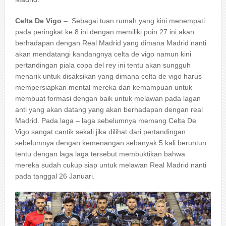
Celta De Vigo
– Sebagai tuan rumah yang kini menempati
pada peringkat ke 8 ini dengan memiliki poin 27 ini akan
berhadapan dengan Real Madrid yang dimana Madrid nanti
akan mendatangi kandangnya celta de vigo namun kini
pertandingan piala copa del rey ini tentu akan sungguh
menarik untuk disaksikan yang dimana celta de vigo harus
mempersiapkan mental mereka dan kemampuan untuk
membuat formasi dengan baik untuk melawan pada lagan
anti yang akan datang yang akan berhadapan dengan real
Madrid. Pada laga – laga sebelumnya memang Celta De
Vigo sangat cantik sekali jika dilihat dari pertandingan
sebelumnya dengan kemenangan sebanyak 5 kali beruntun
tentu dengan laga laga tersebut membuktikan bahwa
mereka sudah cukup siap untuk melawan Real Madrid nanti
pada tanggal 26 Januari.