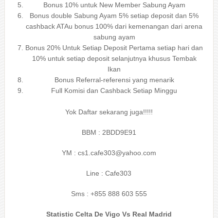
Bonus 10% untuk New Member Sabung Ayam
Bonus double Sabung Ayam 5% setiap deposit dan 5%
cashback ATAu bonus 100% dari kemenangan dari arena
sabung ayam
Bonus 20% Untuk Setiap Deposit Pertama setiap hari dan
10% untuk setiap deposit selanjutnya khusus Tembak
Ikan
Bonus Referral-referensi yang menarik
Full Komisi dan Cashback Setiap Minggu
Yok Daftar sekarang juga!!!!!
BBM : 2BDD9E91
YM :
cs1.cafe303@yahoo.com
Line : Cafe303
Sms : +855 888 603 555
Statistic Celta De Vigo Vs Real Madrid