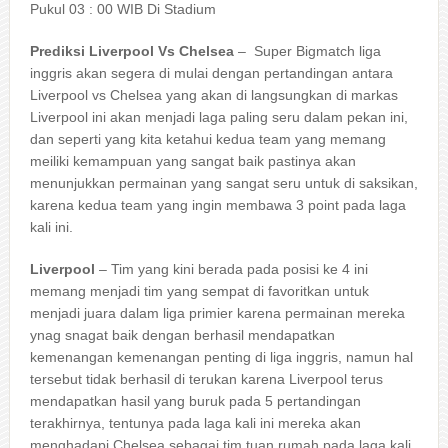
Pukul 03 : 00 WIB Di Stadium
Prediksi Liverpool Vs Chelsea
– Super Bigmatch liga
inggris akan segera di mulai dengan pertandingan antara
Liverpool vs Chelsea yang akan di langsungkan di markas
Liverpool ini akan menjadi laga paling seru dalam pekan ini,
dan seperti yang kita ketahui kedua team yang memang
meiliki kemampuan yang sangat baik pastinya akan
menunjukkan permainan yang sangat seru untuk di saksikan,
karena kedua team yang ingin membawa 3 point pada laga
kali ini.
Liverpool
– Tim yang kini berada pada posisi ke 4 ini
memang menjadi tim yang sempat di favoritkan untuk
menjadi juara dalam liga primier karena permainan mereka
ynag snagat baik dengan berhasil mendapatkan
kemenangan kemenangan penting di liga inggris, namun hal
tersebut tidak berhasil di terukan karena Liverpool terus
mendapatkan hasil yang buruk pada 5 pertandingan
terakhirnya, tentunya pada laga kali ini mereka akan
menghadapi Chelsea sebagai tim tuan rumah pada laga kali