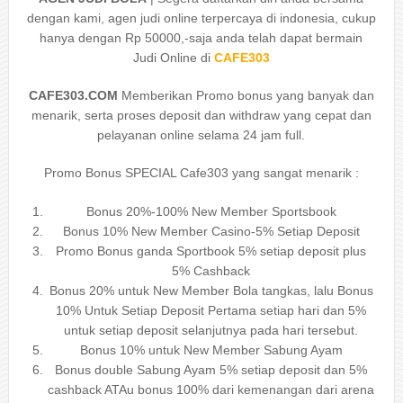
dengan kami, agen judi online terpercaya di indonesia, cukup
hanya dengan Rp 50000,-saja anda telah dapat bermain
Judi Online di
CAFE303
CAFE303.COM
Memberikan Promo bonus yang banyak dan
menarik, serta proses deposit dan withdraw yang cepat dan
pelayanan online selama 24 jam full.
Promo Bonus SPECIAL Cafe303 yang sangat menarik :
Bonus 20%-100% New Member Sportsbook
Bonus 10% New Member Casino-5% Setiap Deposit
Promo Bonus ganda Sportbook 5% setiap deposit plus
5% Cashback
Bonus 20% untuk New Member Bola tangkas, lalu Bonus
10% Untuk Setiap Deposit Pertama setiap hari dan 5%
untuk setiap deposit selanjutnya pada hari tersebut.
Bonus 10% untuk New Member Sabung Ayam
Bonus double Sabung Ayam 5% setiap deposit dan 5%
cashback ATAu bonus 100% dari kemenangan dari arena