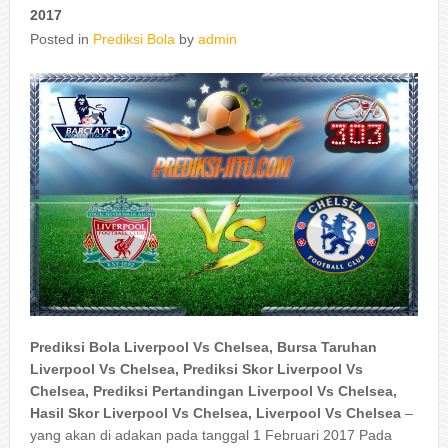
2017
Posted in
Prediksi Bola
by
admin
Prediksi Bola Liverpool Vs Chelsea, Bursa Taruhan
Liverpool Vs Chelsea, Prediksi Skor Liverpool Vs
Chelsea, Prediksi Pertandingan Liverpool Vs Chelsea,
Hasil Skor Liverpool Vs Chelsea, Liverpool Vs Chelsea
–
yang akan di adakan pada tanggal 1 Februari 2017 Pada