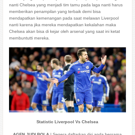
nanti Chelsea yang menjadi tim tamu pada laga nanti harus
memberikan penampilan yang terbaik demi bisa
mendapatkan kemenangan pada saat melawan Liverpool
nanti karena jika mereka mendapatkan kekalahan maka
Chelsea akan bisa di kejar oleh arsenal yang saat ini ketat
membuntutti mereka.
Statistic Liverpool Vs Chelsea
AGEN JUDI BOLA
| Segera daftarkan diri anda bersama