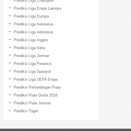
Prediksi Liga Champion
Prediksi Liga Eropa Lainnya
Prediksi Liga Europa
Prediksi Liga Indonesia
Prediksi Liga indonesia
Prediksi Liga Inggris
Prediksi Liga Italia
Prediksi Liga Jerman
Prediksi Liga Perancis
Prediksi Liga Spanyol
Prediksi Liga UEFA Eropa
Prediksi Pertandingan Piala
Prediksi Piala Dunia 2018
Prediksi Piala Jerman
Prediksi Togel