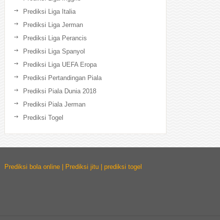
Prediksi Liga Italia
Prediksi Liga Jerman
Prediksi Liga Perancis
Prediksi Liga Spanyol
Prediksi Liga UEFA Eropa
Prediksi Pertandingan Piala
Prediksi Piala Dunia 2018
Prediksi Piala Jerman
Prediksi Togel
Prediksi bola online | Prediksi jitu | prediksi togel