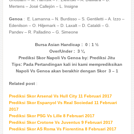
Mertens – José Callejón – L. Insigne
Genoa
: E. Lamanna – N. Burdisso – S. Gentiletti – A. Izzo –
Edenilson – O. Hiljemark – D. Laxalt – D. Cataldi – G.
Pandev – R. Palladino – G. Simeone
Bursa Asian Handicap : 0 : 1 ½
Over/Under : 3 ¼
Prediksi Skor Napoli Vs Genoa by: Prediksi Jitu
Tips: Pada Pertandingan kali ini kami memprediksikan
Napoli Vs Genoa akan berakhir dengan Skor 3 – 1
Related post
:
Prediksi Skor Arsenal Vs Hull City 11 Februari 2017
Prediksi Skor Espanyol Vs Real Sociedad 11 Februari
2017
Prediksi Skor PSG Vs Lille 8 Februari 2017
Prediksi Skor Crotone Vs Juventus 9 Februari 2017
Prediksi Skor AS Roma Vs Fiorentina 8 Februari 2017