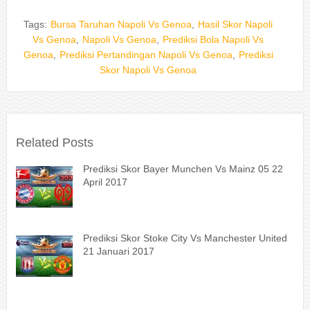
Tags:
Bursa Taruhan Napoli Vs Genoa
,
Hasil Skor Napoli
Vs Genoa
,
Napoli Vs Genoa
,
Prediksi Bola Napoli Vs
Genoa
,
Prediksi Pertandingan Napoli Vs Genoa
,
Prediksi
Skor Napoli Vs Genoa
Related Posts
Prediksi Skor Bayer Munchen Vs Mainz 05 22
April 2017
Prediksi Skor Stoke City Vs Manchester United
21 Januari 2017