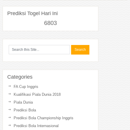
Prediksi Togel Hari Ini
6803
Categories
FA Cup Inggris
Kualifikasi Piala Dunia 2018
Piala Dunia
Prediksi Bola
Prediksi Bola Championship Inggris
Prediksi Bola Internasional