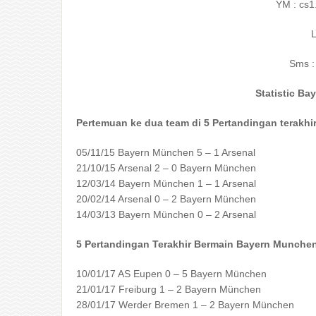
YM :
cs1
L
Sms :
Statistic B
Pertemuan ke dua team di 5 Pertandingan terakh
05/11/15 Bayern München 5 – 1 Arsenal
21/10/15 Arsenal 2 – 0 Bayern München
12/03/14 Bayern München 1 – 1 Arsenal
20/02/14 Arsenal 0 – 2 Bayern München
14/03/13 Bayern München 0 – 2 Arsenal
5 Pertandingan Terakhir Bermain Bayern Munche
10/01/17 AS Eupen 0 – 5 Bayern München
21/01/17 Freiburg 1 – 2 Bayern München
28/01/17 Werder Bremen 1 – 2 Bayern München