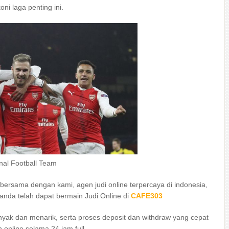
ni laga penting ini.
nal Football Team
 bersama dengan kami, agen judi online terpercaya di indonesia,
nda telah dapat bermain Judi Online di
CAFE303
k dan menarik, serta proses deposit dan withdraw yang cepat
 online selama 24 jam full.