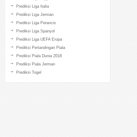
Prediksi Liga Italia
Prediksi Liga Jerman
Prediksi Liga Perancis
Prediksi Liga Spanyol
Prediksi Liga UEFA Eropa
Prediksi Pertandingan Piala
Prediksi Piala Dunia 2018
Prediksi Piala Jerman
Prediksi Togel