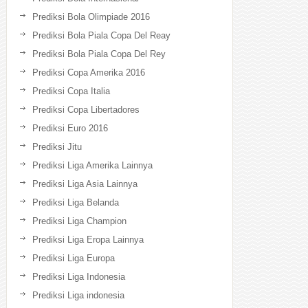
Prediksi Bola Olimpiade 2016
Prediksi Bola Piala Copa Del Reay
Prediksi Bola Piala Copa Del Rey
Prediksi Copa Amerika 2016
Prediksi Copa Italia
Prediksi Copa Libertadores
Prediksi Euro 2016
Prediksi Jitu
Prediksi Liga Amerika Lainnya
Prediksi Liga Asia Lainnya
Prediksi Liga Belanda
Prediksi Liga Champion
Prediksi Liga Eropa Lainnya
Prediksi Liga Europa
Prediksi Liga Indonesia
Prediksi Liga indonesia