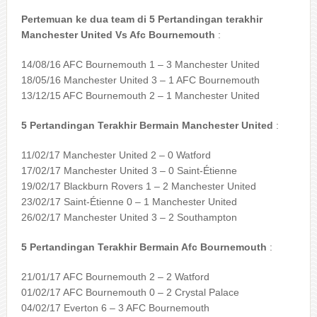
Pertemuan ke dua team di 5 Pertandingan terakhir
Manchester United Vs Afc Bournemouth
:
14/08/16 AFC Bournemouth 1 – 3 Manchester United
18/05/16 Manchester United 3 – 1 AFC Bournemouth
13/12/15 AFC Bournemouth 2 – 1 Manchester United
5 Pertandingan Terakhir Bermain Manchester United
:
11/02/17 Manchester United 2 – 0 Watford
17/02/17 Manchester United 3 – 0 Saint-Étienne
19/02/17 Blackburn Rovers 1 – 2 Manchester United
23/02/17 Saint-Étienne 0 – 1 Manchester United
26/02/17 Manchester United 3 – 2 Southampton
5 Pertandingan Terakhir Bermain Afc Bournemouth
:
21/01/17 AFC Bournemouth 2 – 2 Watford
01/02/17 AFC Bournemouth 0 – 2 Crystal Palace
04/02/17 Everton 6 – 3 AFC Bournemouth