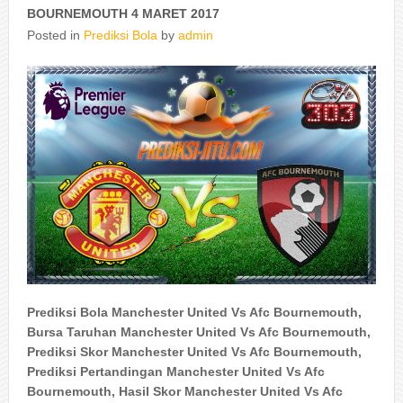
BOURNEMOUTH 4 MARET 2017
Posted in
Prediksi Bola
by
admin
Prediksi Bola Manchester United Vs Afc Bournemouth,
Bursa Taruhan Manchester United Vs Afc Bournemouth,
Prediksi Skor Manchester United Vs Afc Bournemouth,
Prediksi Pertandingan Manchester United Vs Afc
Bournemouth, Hasil Skor Manchester United Vs Afc