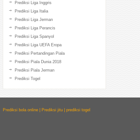
Prediksi Liga Inggris
Prediksi Liga Italia
Prediksi Liga Jerman
Prediksi Liga Perancis
Prediksi Liga Spanyol
Prediksi Liga UEFA Eropa
Prediksi Pertandingan Piala
Prediksi Piala Dunia 2018
Prediksi Piala Jerman
Prediksi Togel
Prediksi bola online | Prediksi jitu | prediksi togel