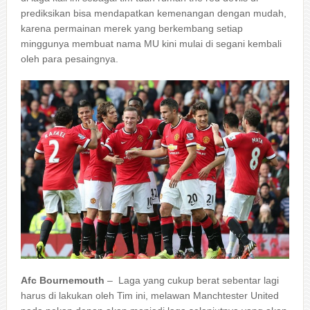
prediksikan bisa mendapatkan kemenangan dengan mudah,
karena permainan merek yang berkembang setiap
minggunya membuat nama MU kini mulai di segani kembali
oleh para pesaingnya.
Afc Bournemouth
– Laga yang cukup berat sebentar lagi
harus di lakukan oleh Tim ini, melawan Manchtester United