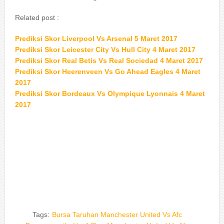
Related post :
Prediksi Skor Liverpool Vs Arsenal 5 Maret 2017
Prediksi Skor Leicester City Vs Hull City 4 Maret 2017
Prediksi Skor Real Betis Vs Real Sociedad 4 Maret 2017
Prediksi Skor Heerenveen Vs Go Ahead Eagles 4 Maret
2017
Prediksi Skor Bordeaux Vs Olympique Lyonnais 4 Maret
2017
Tags:
Bursa Taruhan Manchester United Vs Afc