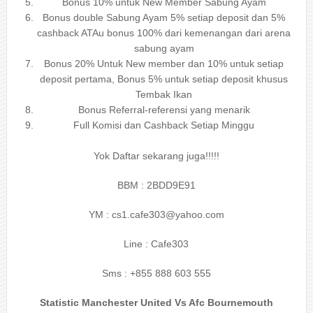
Bonus 10% untuk New Member Sabung Ayam
Bonus double Sabung Ayam 5% setiap deposit dan 5%
cashback ATAu bonus 100% dari kemenangan dari arena
sabung ayam
Bonus 20% Untuk New member dan 10% untuk setiap
deposit pertama, Bonus 5% untuk setiap deposit khusus
Tembak Ikan
Bonus Referral-referensi yang menarik
Full Komisi dan Cashback Setiap Minggu
Yok Daftar sekarang juga!!!!!
BBM : 2BDD9E91
YM :
cs1.cafe303@yahoo.com
Line : Cafe303
Sms : +855 888 603 555
Statistic Manchester United Vs Afc Bournemouth