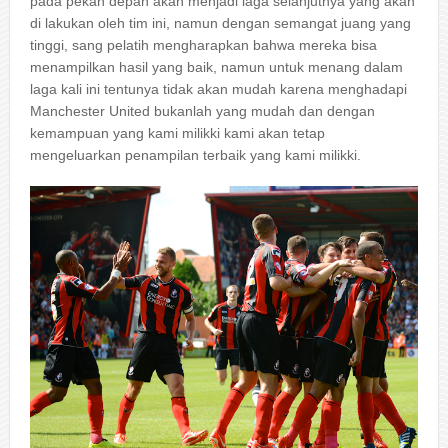
pada pekan depan akan menjadi laga selanjutnya yang akan
di lakukan oleh tim ini, namun dengan semangat juang yang
tinggi, sang pelatih mengharapkan bahwa mereka bisa
menampilkan hasil yang baik, namun untuk menang dalam
laga kali ini tentunya tidak akan mudah karena menghadapi
Manchester United bukanlah yang mudah dan dengan
kemampuan yang kami milikki kami akan tetap
mengeluarkan penampilan terbaik yang kami milikki.