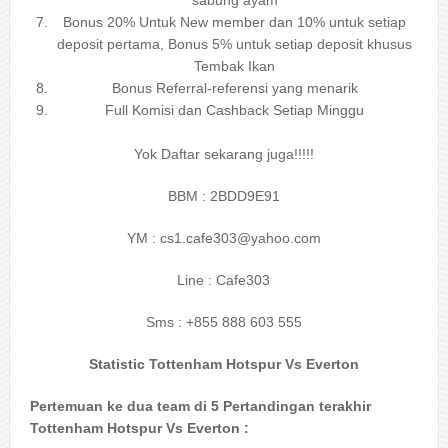
Bonus 20% Untuk New member dan 10% untuk setiap
deposit pertama, Bonus 5% untuk setiap deposit khusus
Tembak Ikan
Bonus Referral-referensi yang menarik
Full Komisi dan Cashback Setiap Minggu
Yok Daftar sekarang juga!!!!!
BBM : 2BDD9E91
YM :
cs1.cafe303@yahoo.com
Line : Cafe303
Sms : +855 888 603 555
Statistic Tottenham Hotspur Vs Everton
Pertemuan ke dua team di 5 Pertandingan terakhir
Tottenham Hotspur Vs Everton :