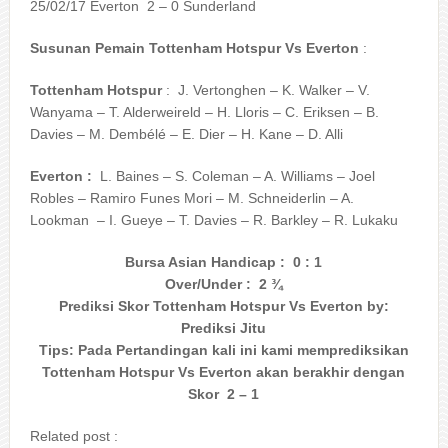
25/02/17 Everton 2 – 0 Sunderland
Susunan Pemain Tottenham Hotspur Vs Everton
:
Tottenham Hotspur
: J. Vertonghen – K. Walker – V.
Wanyama – T. Alderweireld – H. Lloris – C. Eriksen – B.
Davies – M. Dembélé – E. Dier – H. Kane – D. Alli
Everton :
L. Baines – S. Coleman – A. Williams – Joel
Robles – Ramiro Funes Mori – M. Schneiderlin – A.
Lookman – I. Gueye – T. Davies – R. Barkley – R. Lukaku
Bursa Asian Handicap : 0 : 1
Over/Under : 2 ¾
Prediksi Skor Tottenham Hotspur Vs Everton by:
Prediksi Jitu
Tips: Pada Pertandingan kali ini kami memprediksikan
Tottenham Hotspur Vs Everton akan berakhir dengan
Skor 2 – 1
Related post :