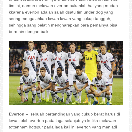
tim ini, namun melawan everton bukanlah hal yang mudah
kkarena everton adalah salah dsatu tim under dog yang
sering mengalahkan lawan lawan yang cukup tangguh,
sehingga sang pelatih mengharapkan para pemainya bisa
bermain dengan baik.
Everton
– sebuah pertandingan yang cukup berat harus di
lewati oleh everton pada laga selanjutnya ketika melawan
tottenham hotspur pada laga kali ini everton yang menjadi