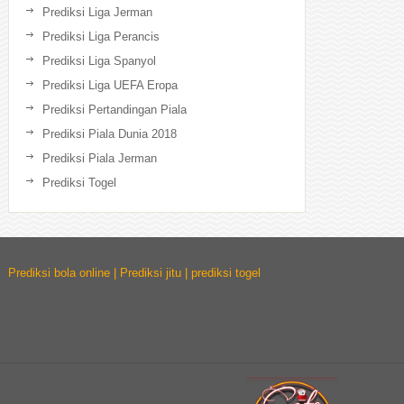
Prediksi Liga Jerman
Prediksi Liga Perancis
Prediksi Liga Spanyol
Prediksi Liga UEFA Eropa
Prediksi Pertandingan Piala
Prediksi Piala Dunia 2018
Prediksi Piala Jerman
Prediksi Togel
Prediksi bola online | Prediksi jitu | prediksi togel