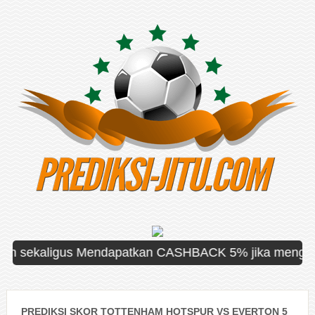
kaligus Mendapatkan CASHBACK 5% jika mengalami kekal
PREDIKSI SKOR TOTTENHAM HOTSPUR VS EVERTON 5