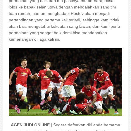
permainan yang baik dari mu pastinya mu berharap bisa
lolos ke babak selanjutnya dengan mengalahkan sang tim
tuan rumah, namun menghadapi Rostov akan menjadi
pertandingan yang pertama kali terjadi, sehingga kami tidak
akan bisa mengetahui kekuatan sang lawan, dan kami perlu
permainan yang sangat baik demi bisa mendapatkan
kemenangan di laga kali ini.
AGEN JUDI ONLINE
| Segera daftarkan diri anda bersama