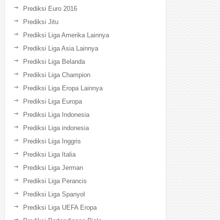
Prediksi Euro 2016
Prediksi Jitu
Prediksi Liga Amerika Lainnya
Prediksi Liga Asia Lainnya
Prediksi Liga Belanda
Prediksi Liga Champion
Prediksi Liga Eropa Lainnya
Prediksi Liga Europa
Prediksi Liga Indonesia
Prediksi Liga indonesia
Prediksi Liga Inggris
Prediksi Liga Italia
Prediksi Liga Jerman
Prediksi Liga Perancis
Prediksi Liga Spanyol
Prediksi Liga UEFA Eropa