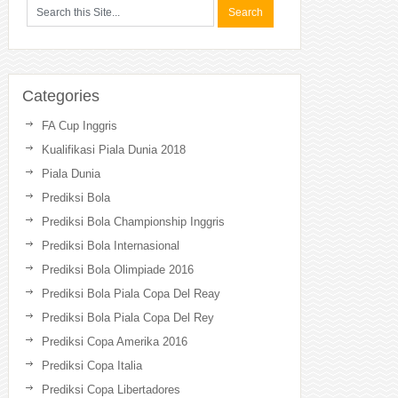
Categories
FA Cup Inggris
Kualifikasi Piala Dunia 2018
Piala Dunia
Prediksi Bola
Prediksi Bola Championship Inggris
Prediksi Bola Internasional
Prediksi Bola Olimpiade 2016
Prediksi Bola Piala Copa Del Reay
Prediksi Bola Piala Copa Del Rey
Prediksi Copa Amerika 2016
Prediksi Copa Italia
Prediksi Copa Libertadores