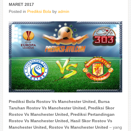
MARET 2017
Posted in
Prediksi Bola
by
admin
Prediksi Bola Rostov Vs Manchester United, Bursa
Taruhan Rostov Vs Manchester United, Prediksi Skor
Rostov Vs Manchester United, Prediksi Pertandingan
Rostov Vs Manchester United, Hasil Skor Rostov Vs
Manchester United, Rostov Vs Manchester United
– yang