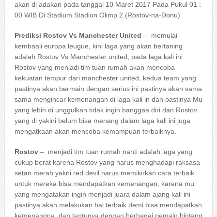
akan di adakan pada tanggal 10 Maret 2017 Pada Pukul 01 :
00 WIB Di Stadium Stadion Olimp 2 (Rostov-na-Donu)
Prediksi Rostov Vs Manchester United
– memulai
kembaali europa leugue, kini laga yang akan bertaning
adalah Rostov Vs Manchester united, pada laga kali ini
Rostov yang menjadi tim tuan rumah akan mencoba
kekuatan tempur dari manchester united, kedua team yang
pastinya akan bermain dengan serius ini pastinya akan sama
sama mengincar kemenangan di laga kali in dan pastinya Mu
yang lebih di unggulkan tidak ingin banggaa diri dan Rostov
yang di yakini belum bisa menang dalam laga kali ini juga
mengatkaan akan mencoba kemampuan terbaiknya.
Rostov
– menjadi tim tuan rumah nanti adalah laga yang
cukup berat karena Rostov yang harus menghadapi raksasa
setan merah yakni red devil harus memikirkan cara terbaik
untuk mereka bisa mendapatkan kemenangan, karena mu
yang mengatakan ingin menjadi juara dalam ajang kali ini
pastinya akan melakukan hal terbaik demi bisa mendapatkan
kemenangna, dan tentunya dengan berbagai pemain bintang