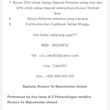
Bonus 20% Untuk Setiap Deposit Pertama setiap hari dan
10% untuk setiap deposit selanjutnya khusus Tembak
Ikan
Bonus Referral-referensi yang menarik
Full Komisi dan Cashback Setiap Minggu
Yok Daftar sekarang juga!!!!!
BBM : 2BDD9E91
YM :
cs1.cafe303@yahoo.com
Line : Cafe303
Sms : +855 888 603 555
Statistic Rostov Vs Manchester United
Pertemuan ke dua team di 5 Pertandingan terakhir
Rostov Vs Manchester United
: