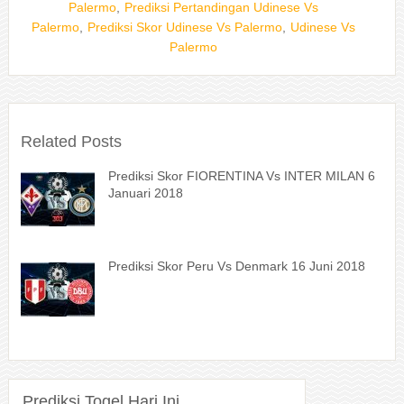
Palermo
,
Prediksi Pertandingan Udinese Vs
Palermo
,
Prediksi Skor Udinese Vs Palermo
,
Udinese Vs
Palermo
Related Posts
Prediksi Skor FIORENTINA Vs INTER MILAN 6
Januari 2018
Prediksi Skor Peru Vs Denmark 16 Juni 2018
Prediksi Togel Hari Ini