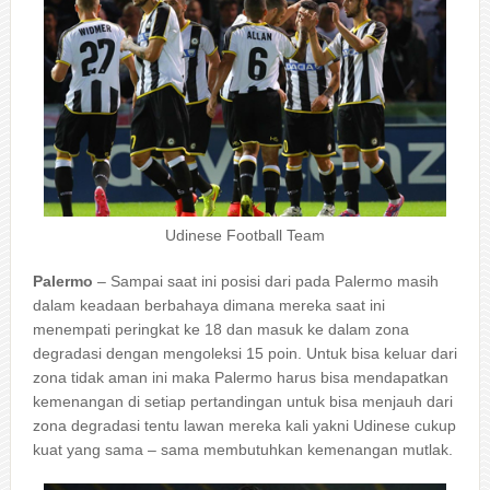
Udinese Football Team
Palermo
– Sampai saat ini posisi dari pada Palermo masih
dalam keadaan berbahaya dimana mereka saat ini
menempati peringkat ke 18 dan masuk ke dalam zona
degradasi dengan mengoleksi 15 poin. Untuk bisa keluar dari
zona tidak aman ini maka Palermo harus bisa mendapatkan
kemenangan di setiap pertandingan untuk bisa menjauh dari
zona degradasi tentu lawan mereka kali yakni Udinese cukup
kuat yang sama – sama membutuhkan kemenangan mutlak.