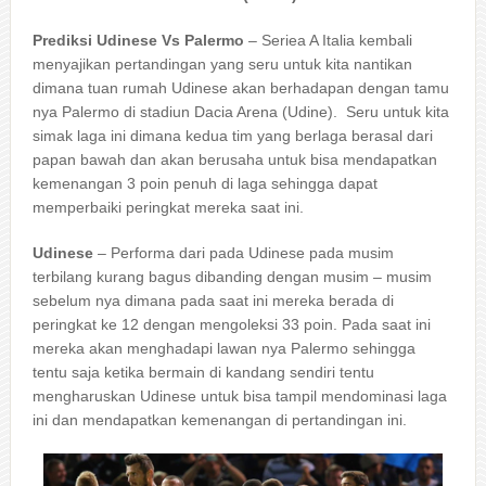
Prediksi Udinese Vs Palermo
– Seriea A Italia kembali
menyajikan pertandingan yang seru untuk kita nantikan
dimana tuan rumah Udinese akan berhadapan dengan tamu
nya Palermo di stadiun Dacia Arena (Udine). Seru untuk kita
simak laga ini dimana kedua tim yang berlaga berasal dari
papan bawah dan akan berusaha untuk bisa mendapatkan
kemenangan 3 poin penuh di laga sehingga dapat
memperbaiki peringkat mereka saat ini.
Udinese
– Performa dari pada Udinese pada musim
terbilang kurang bagus dibanding dengan musim – musim
sebelum nya dimana pada saat ini mereka berada di
peringkat ke 12 dengan mengoleksi 33 poin. Pada saat ini
mereka akan menghadapi lawan nya Palermo sehingga
tentu saja ketika bermain di kandang sendiri tentu
mengharuskan Udinese untuk bisa tampil mendominasi laga
ini dan mendapatkan kemenangan di pertandingan ini.