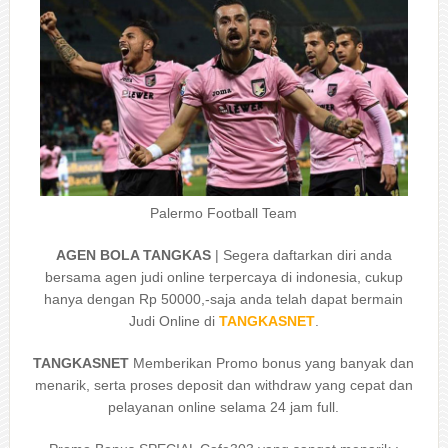
Palermo Football Team
AGEN BOLA TANGKAS
| Segera daftarkan diri anda
bersama agen judi online terpercaya di indonesia, cukup
hanya dengan Rp 50000,-saja anda telah dapat bermain
Judi Online di
TANGKASNET
.
TANGKASNET
Memberikan Promo bonus yang banyak dan
menarik, serta proses deposit dan withdraw yang cepat dan
pelayanan online selama 24 jam full.