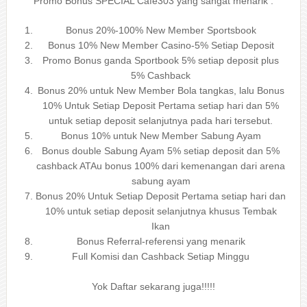
Promo Bonus SPECIAL Cafe303 yang sangat menarik :
Bonus 20%-100% New Member Sportsbook
Bonus 10% New Member Casino-5% Setiap Deposit
Promo Bonus ganda Sportbook 5% setiap deposit plus
5% Cashback
Bonus 20% untuk New Member Bola tangkas, lalu Bonus
10% Untuk Setiap Deposit Pertama setiap hari dan 5%
untuk setiap deposit selanjutnya pada hari tersebut.
Bonus 10% untuk New Member Sabung Ayam
Bonus double Sabung Ayam 5% setiap deposit dan 5%
cashback ATAu bonus 100% dari kemenangan dari arena
sabung ayam
Bonus 20% Untuk Setiap Deposit Pertama setiap hari dan
10% untuk setiap deposit selanjutnya khusus Tembak
Ikan
Bonus Referral-referensi yang menarik
Full Komisi dan Cashback Setiap Minggu
Yok Daftar sekarang juga!!!!!