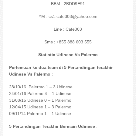
BBM : 2BDD9E91
YM :
cs1.cafe303@yahoo.com
Line : Cafe303
Sms : +855 888 603 555
Statistic Udinese Vs Palermo
Pertemuan ke dua team di 5 Pertandingan terakhir
Udinese Vs Palermo
:
28/10/16 Palermo 1 – 3 Udinese
24/01/16 Palermo 4 – 1 Udinese
31/08/15 Udinese 0 – 1 Palermo
12/04/15 Udinese 1 – 3 Palermo
09/11/14 Palermo 1 – 1 Udinese
5 Pertandingan Terakhir Bermain Udinese
: