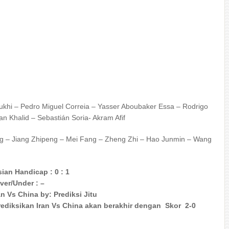
khi – Pedro Miguel Correia – Yasser Aboubaker Essa – Rodrigo
n Khalid – Sebastián Soria- Akram Afif
g – Jiang Zhipeng – Mei Fang – Zheng Zhi – Hao Junmin – Wang
ian Handicap : 0 : 1
ver/Under : –
an Vs China by: Prediksi Jitu
rediksikan Iran Vs China akan berakhir dengan Skor 2-0