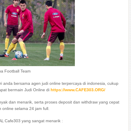
na Football Team
ri anda bersama agen judi online terpercaya di indonesia, cukup
pat bermain Judi Online di
https://www.CAFE303.ORG/
k dan menarik, serta proses deposit dan withdraw yang cepat
 online selama 24 jam full.
L Cafe303 yang sangat menarik :