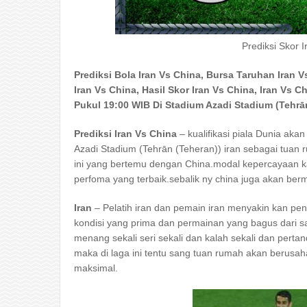
Prediksi Skor 
Prediksi Bola Iran Vs China, Bursa Taruhan Iran V
Iran Vs China, Hasil Skor Iran Vs China, Iran Vs
Pukul 19:00 WIB Di Stadium Azadi Stadium (Tehrān
Prediksi Iran Vs China
– kualifikasi piala Dunia ak
Azadi Stadium (Tehrān (Teheran)) iran sebagai tuan 
ini yang bertemu dengan China.modal kepercayaan ka
perfoma yang terbaik.sebalik ny china juga akan berm
Iran
– Pelatih iran dan pemain iran menyakin kan p
kondisi yang prima dan permainan yang bagus dari say
menang sekali seri sekali dan kalah sekali dan per
maka di laga ini tentu sang tuan rumah akan berusa
maksimal.