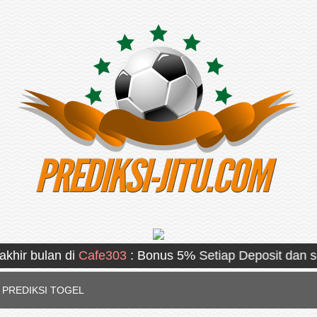
lan di
Cafe303
: Bonus 5% Setiap Deposit dan sekaligu
PREDIKSI TOGEL