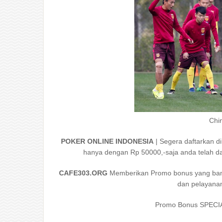
Chi
POKER ONLINE INDONESIA
| Segera daftarkan di
hanya dengan Rp 50000,-saja anda telah da
CAFE303.ORG
Memberikan Promo bonus yang banya
dan pelayanan
Promo Bonus SPECIA