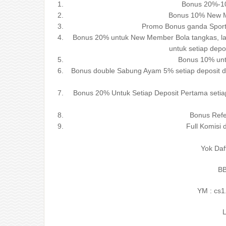
Bonus 20%-1
Bonus 10% New M
Promo Bonus ganda Sport
Bonus 20% untuk New Member Bola tangkas, lal
untuk setiap depo
Bonus 10% un
Bonus double Sabung Ayam 5% setiap deposit 
Bonus 20% Untuk Setiap Deposit Pertama setia
Bonus Refe
Full Komisi
Yok Daft
BB
YM :
cs1
L