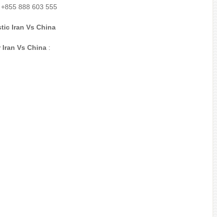
 +855 888 603 555
stic Iran Vs China
 Iran Vs China
: