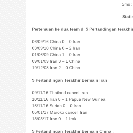
Sms :
Stati
Pertemuan ke dua team di 5 Pertandingan terakhir
06/09/16 China 0 – 0 Iran
03/09/10 China 0 – 2 Iran
01/06/09 China 1 – 0 Iran
09/01/09 Iran 3 – 1 China
19/12/08 Iran 2 – 0 China
5 Pertandingan Terakhir Bermain Iran
:
09/11/16 Thailand cancel Iran
10/11/16 Iran 8 – 1 Papua New Guinea
15/11/16 Suriah 0 – 0 Iran
06/01/17 Maroko cancel Iran
18/03/17 Iran 0 – 1 Irak
5 Pertandingan Terakhir Bermain China
: