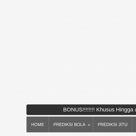
BONUS!!!!!!!! Khusus Hingga akhir bula
»
HOME
PREDIKSI BOLA
PREDIKSI JITU