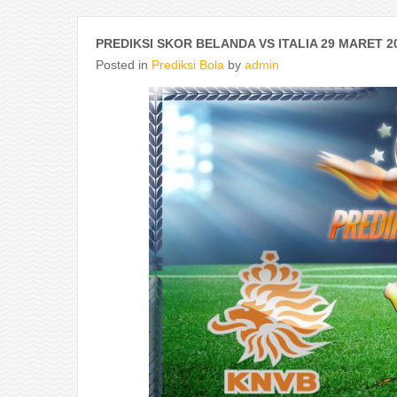
PREDIKSI SKOR BELANDA VS ITALIA 29 MARET 2
Posted in
Prediksi Bola
by
admin