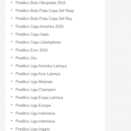
Prediksi Bola Olimpiade 2016
Prediksi Bola Piala Copa Del Reay
Prediksi Bola Piala Copa Del Rey
Prediksi Copa Amerika 2016
Prediksi Copa Italia
Prediksi Copa Libertadores
Prediksi Euro 2016
Prediksi Jitu
Prediksi Liga Amerika Lainnya
Prediksi Liga Asia Lainnya
Prediksi Liga Belanda
Prediksi Liga Champion
Prediksi Liga Eropa Lainnya
Prediksi Liga Europa
Prediksi Liga Indonesia
Prediksi Liga indonesia
Prediksi Liga Inggris