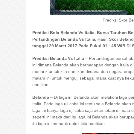
Prediksi Skor Be
Prediksi Bola Belanda Vs Italia, Bursa Taruhan Bela
Pertandingan Belanda Vs Italia, Hasil Skor Beland
tanggal 29 Maret 2017 Pada Pukul 01 : 45 WIB D
Prediksi Belanda Vs Italia
– Pertandingan persahabat
ini dimana Belanda akan berhadapan dengan Italia di
menarik untuk kita nantikan dimana dua negara erop
malam ini untuk menguji sebagai mana kuat nya kekua
nantikan.
Belanda
– Di laga ini Belanda akan melakoni laga 
Italia. Pada laga uji coba ini tentu saja Belanda aka
laga ini hanya laga uji coba saja akan tetapi di mata d
seperti ini maka dari itu laga ini Belanda akan beru
itu laga ini menarik untuk kita nantikan.