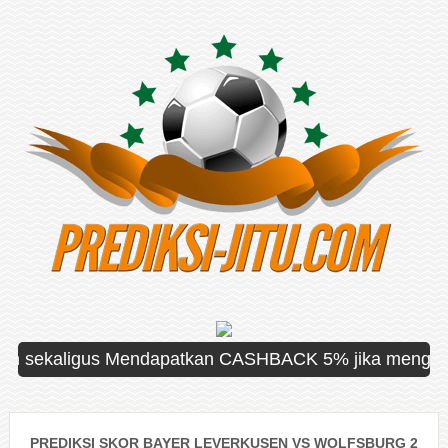
kaligus Mendapatkan CASHBACK 5% jika mengalami kekal
PREDIKSI SKOR BAYER LEVERKUSEN VS WOLFSBURG 2