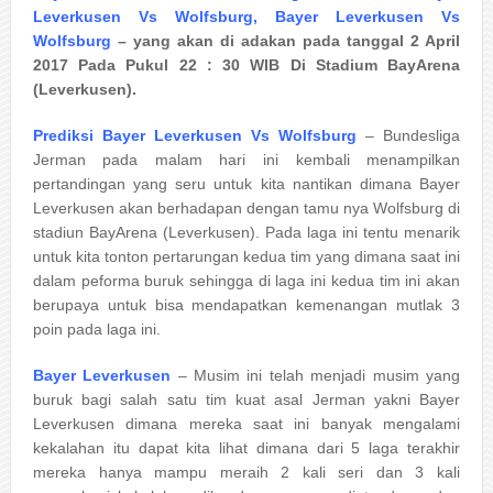
Leverkusen Vs Wolfsburg, Bayer Leverkusen Vs
Wolfsburg
– yang akan di adakan pada tanggal 2 April
2017 Pada Pukul 22 : 30 WIB Di Stadium BayArena
(Leverkusen).
Prediksi Bayer Leverkusen Vs Wolfsburg
– Bundesliga
Jerman pada malam hari ini kembali menampilkan
pertandingan yang seru untuk kita nantikan dimana Bayer
Leverkusen akan berhadapan dengan tamu nya Wolfsburg di
stadiun BayArena (Leverkusen). Pada laga ini tentu menarik
untuk kita tonton pertarungan kedua tim yang dimana saat ini
dalam peforma buruk sehingga di laga ini kedua tim ini akan
berupaya untuk bisa mendapatkan kemenangan mutlak 3
poin pada laga ini.
Bayer Leverkusen
– Musim ini telah menjadi musim yang
buruk bagi salah satu tim kuat asal Jerman yakni Bayer
Leverkusen dimana mereka saat ini banyak mengalami
kekalahan itu dapat kita lihat dimana dari 5 laga terakhir
mereka hanya mampu meraih 2 kali seri dan 3 kali