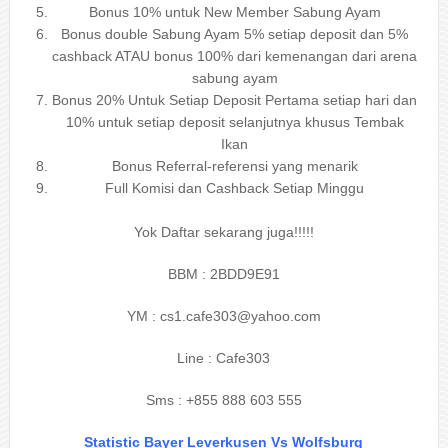
Bonus 10% untuk New Member Sabung Ayam
Bonus double Sabung Ayam 5% setiap deposit dan 5%
cashback ATAU bonus 100% dari kemenangan dari arena
sabung ayam
Bonus 20% Untuk Setiap Deposit Pertama setiap hari dan
10% untuk setiap deposit selanjutnya khusus Tembak
Ikan
Bonus Referral-referensi yang menarik
Full Komisi dan Cashback Setiap Minggu
Yok Daftar sekarang juga!!!!!
BBM : 2BDD9E91
YM :
cs1.cafe303@yahoo.com
Line : Cafe303
Sms : +855 888 603 555
Statistic Bayer Leverkusen Vs Wolfsburg