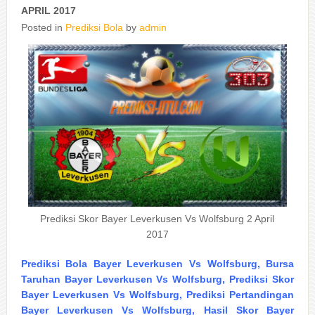
APRIL 2017
Posted in
Prediksi Bola
by
admin
Prediksi Skor Bayer Leverkusen Vs Wolfsburg 2 April
2017
Prediksi Bola Bayer Leverkusen Vs Wolfsburg, Bursa
Taruhan Bayer Leverkusen Vs Wolfsburg, Prediksi Skor
Bayer Leverkusen Vs Wolfsburg, Prediksi Pertandingan
Bayer Leverkusen Vs Wolfsburg, Hasil Skor Bayer