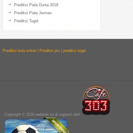
Prediksi Piala Dunia 2018
Prediksi Piala Jerman
Prediksi Togel
Prediksi bola online | Prediksi jitu | prediksi togel
Copyright © 2026.website ini di support oleh