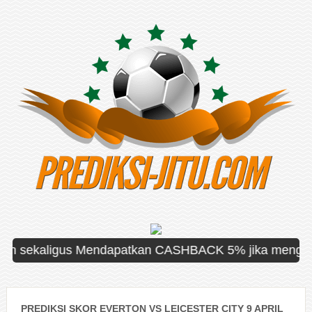
ekaligus Mendapatkan CASHBACK 5% jika mengalami keka
PREDIKSI SKOR EVERTON VS LEICESTER CITY 9 APRIL