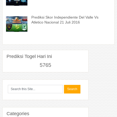
Prediksi Skor Independiente Del Valle Vs
Atletico Nacional 21 Juli 2016
Prediksi Togel Hari Ini
5765
Categories