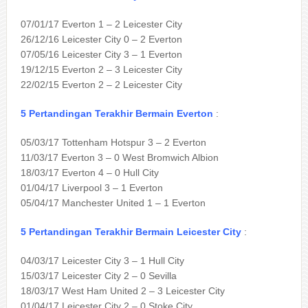
07/01/17 Everton 1 – 2 Leicester City
26/12/16 Leicester City 0 – 2 Everton
07/05/16 Leicester City 3 – 1 Everton
19/12/15 Everton 2 – 3 Leicester City
22/02/15 Everton 2 – 2 Leicester City
5 Pertandingan Terakhir Bermain Everton
:
05/03/17 Tottenham Hotspur 3 – 2 Everton
11/03/17 Everton 3 – 0 West Bromwich Albion
18/03/17 Everton 4 – 0 Hull City
01/04/17 Liverpool 3 – 1 Everton
05/04/17 Manchester United 1 – 1 Everton
5 Pertandingan Terakhir Bermain Leicester City
:
04/03/17 Leicester City 3 – 1 Hull City
15/03/17 Leicester City 2 – 0 Sevilla
18/03/17 West Ham United 2 – 3 Leicester City
01/04/17 Leicester City 2 – 0 Stoke City