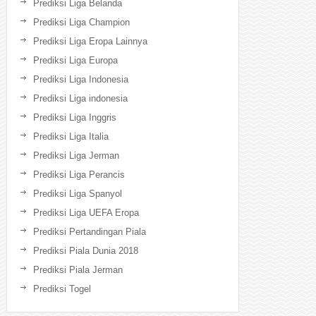
Prediksi Liga Belanda
Prediksi Liga Champion
Prediksi Liga Eropa Lainnya
Prediksi Liga Europa
Prediksi Liga Indonesia
Prediksi Liga indonesia
Prediksi Liga Inggris
Prediksi Liga Italia
Prediksi Liga Jerman
Prediksi Liga Perancis
Prediksi Liga Spanyol
Prediksi Liga UEFA Eropa
Prediksi Pertandingan Piala
Prediksi Piala Dunia 2018
Prediksi Piala Jerman
Prediksi Togel