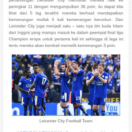
peringkat 11 dengan mengumpulkan 36 poin, itu dapat kita
lihat dari 5 lag terakhir mereka berhasil mendapatkan
kemenangan mutlak 5 kali kemenangan beruntun. Dan
Leicester City juga menjadi satu – satu nya tim kuda hitam
dari Inggris yang mampu masuk ke dalam peempat final liga
Champion eropa untuk pertama kali ini sehingga di laga ini
tentu mereka akan kembali memetik kemenangan 3 poin.
Leicester City Football Team