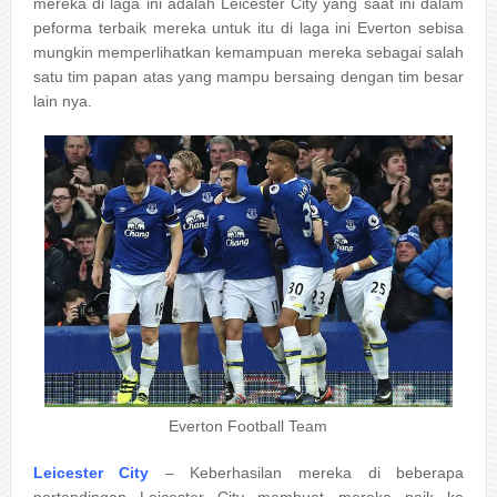
mereka di laga ini adalah Leicester City yang saat ini dalam
peforma terbaik mereka untuk itu di laga ini Everton sebisa
mungkin memperlihatkan kemampuan mereka sebagai salah
satu tim papan atas yang mampu bersaing dengan tim besar
lain nya.
Everton Football Team
Leicester City
– Keberhasilan mereka di beberapa
pertandingan Leicester City membuat mereka naik ke