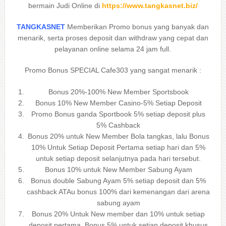
bermain Judi Online di
https://www.tangkasnet.biz/
TANGKASNET
Memberikan Promo bonus yang banyak dan
menarik, serta proses deposit dan withdraw yang cepat dan
pelayanan online selama 24 jam full.
Promo Bonus SPECIAL Cafe303 yang sangat menarik :
Bonus 20%-100% New Member Sportsbook
Bonus 10% New Member Casino-5% Setiap Deposit
Promo Bonus ganda Sportbook 5% setiap deposit plus
5% Cashback
Bonus 20% untuk New Member Bola tangkas, lalu Bonus
10% Untuk Setiap Deposit Pertama setiap hari dan 5%
untuk setiap deposit selanjutnya pada hari tersebut.
Bonus 10% untuk New Member Sabung Ayam
Bonus double Sabung Ayam 5% setiap deposit dan 5%
cashback ATAu bonus 100% dari kemenangan dari arena
sabung ayam
Bonus 20% Untuk New member dan 10% untuk setiap
deposit pertama, Bonus 5% untuk setiap deposit khusus