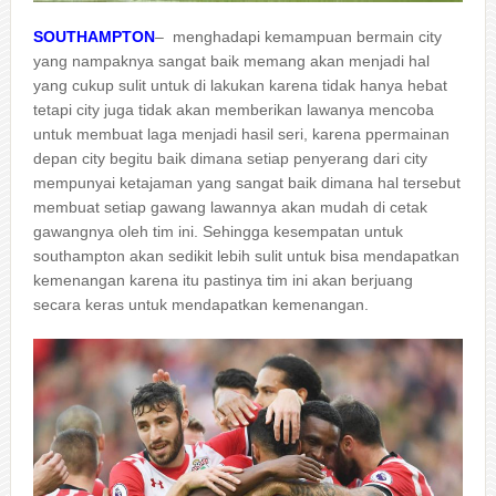
SOUTHAMPTON
– menghadapi kemampuan bermain city
yang nampaknya sangat baik memang akan menjadi hal
yang cukup sulit untuk di lakukan karena tidak hanya hebat
tetapi city juga tidak akan memberikan lawanya mencoba
untuk membuat laga menjadi hasil seri, karena ppermainan
depan city begitu baik dimana setiap penyerang dari city
mempunyai ketajaman yang sangat baik dimana hal tersebut
membuat setiap gawang lawannya akan mudah di cetak
gawangnya oleh tim ini. Sehingga kesempatan untuk
southampton akan sedikit lebih sulit untuk bisa mendapatkan
kemenangan karena itu pastinya tim ini akan berjuang
secara keras untuk mendapatkan kemenangan.