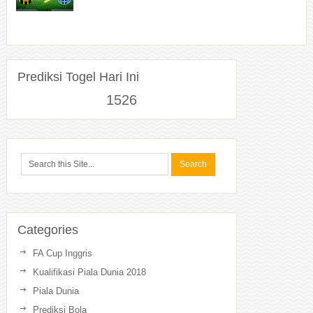
Prediksi Togel Hari Ini
1526
Categories
FA Cup Inggris
Kualifikasi Piala Dunia 2018
Piala Dunia
Prediksi Bola