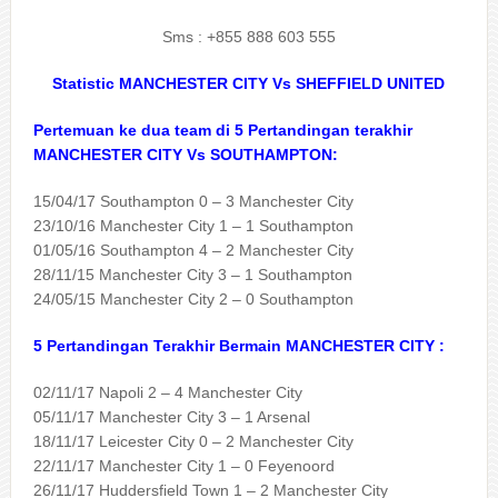
Sms : +855 888 603 555
Statistic MANCHESTER CITY Vs SHEFFIELD UNITED
Pertemuan ke dua team di 5 Pertandingan terakhir
MANCHESTER CITY Vs SOUTHAMPTON:
15/04/17 Southampton 0 – 3 Manchester City
23/10/16 Manchester City 1 – 1 Southampton
01/05/16 Southampton 4 – 2 Manchester City
28/11/15 Manchester City 3 – 1 Southampton
24/05/15 Manchester City 2 – 0 Southampton
5 Pertandingan Terakhir Bermain MANCHESTER CITY :
02/11/17 Napoli 2 – 4 Manchester City
05/11/17 Manchester City 3 – 1 Arsenal
18/11/17 Leicester City 0 – 2 Manchester City
22/11/17 Manchester City 1 – 0 Feyenoord
26/11/17 Huddersfield Town 1 – 2 Manchester City