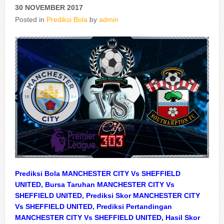
30 NOVEMBER 2017
Posted in
Prediksi Bola
by
admin
Prediksi Bola MANCHESTER CITY Vs SHEFFIELD
UNITED, Bursa Taruhan MANCHESTER CITY Vs
SHEFFIELD UNITED, Prediksi Skor MANCHESTER CITY
Vs SHEFFIELD UNITED, Prediksi Pertandingan
MANCHESTER CITY Vs SHEFFIELD UNITED, Hasil Skor