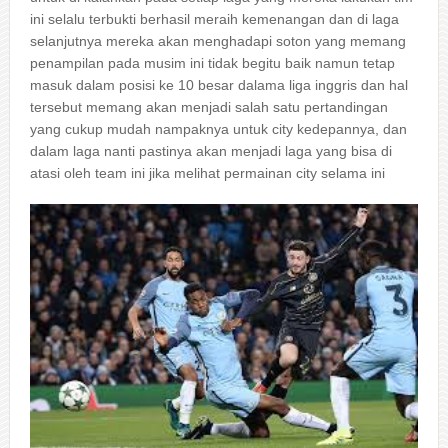
ini selalu terbukti berhasil meraih kemenangan dan di laga
selanjutnya mereka akan menghadapi soton yang memang
penampilan pada musim ini tidak begitu baik namun tetap
masuk dalam posisi ke 10 besar dalama liga inggris dan hal
tersebut memang akan menjadi salah satu pertandingan
yang cukup mudah nampaknya untuk city kedepannya, dan
dalam laga nanti pastinya akan menjadi laga yang bisa di
atasi oleh team ini jika melihat permainan city selama ini