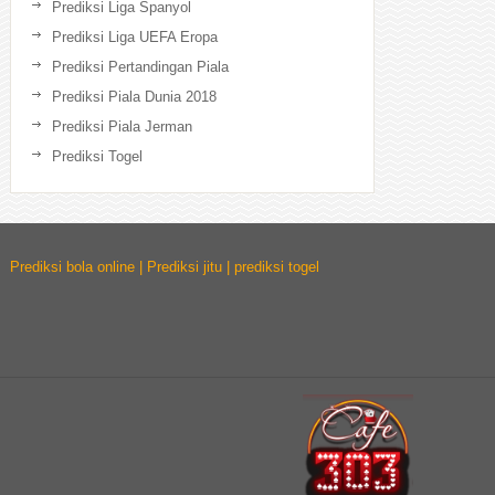
Prediksi Liga Spanyol
Prediksi Liga UEFA Eropa
Prediksi Pertandingan Piala
Prediksi Piala Dunia 2018
Prediksi Piala Jerman
Prediksi Togel
Prediksi bola online | Prediksi jitu | prediksi togel