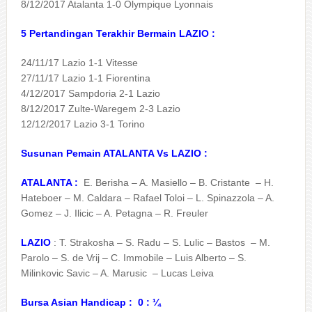
8/12/2017 Atalanta 1-0 Olympique Lyonnais
5 Pertandingan Terakhir Bermain LAZIO :
24/11/17 Lazio 1-1 Vitesse
27/11/17 Lazio 1-1 Fiorentina
4/12/2017 Sampdoria 2-1 Lazio
8/12/2017 Zulte-Waregem 2-3 Lazio
12/12/2017 Lazio 3-1 Torino
Susunan Pemain ATALANTA Vs LAZIO :
ATALANTA :
E. Berisha – A. Masiello – B. Cristante – H.
Hateboer – M. Caldara – Rafael Toloi – L. Spinazzola – A.
Gomez – J. Ilicic – A. Petagna – R. Freuler
LAZIO
: T. Strakosha – S. Radu – S. Lulic – Bastos – M.
Parolo – S. de Vrij – C. Immobile – Luis Alberto – S.
Milinkovic Savic – A. Marusic – Lucas Leiva
Bursa Asian Handicap : 0 : ¼