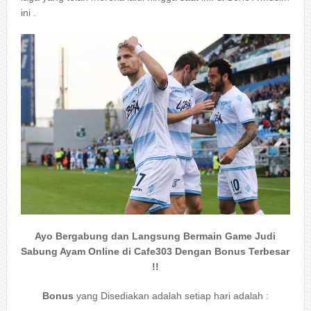
ini .
Ayo Bergabung dan Langsung Bermain Game Judi
Sabung Ayam Online di Cafe303 Dengan Bonus Terbesar
!!
Bonus
yang Disediakan adalah setiap hari adalah :