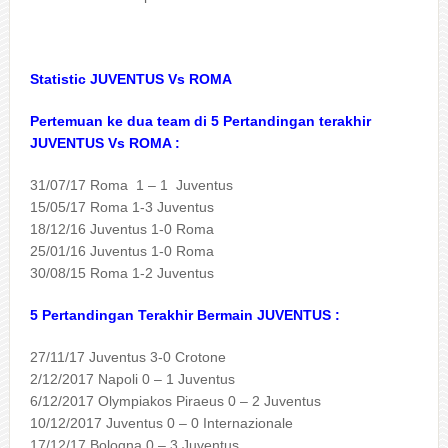
Statistic JUVENTUS Vs ROMA
Pertemuan ke dua team di 5 Pertandingan terakhir
JUVENTUS Vs ROMA :
31/07/17 Roma 1 – 1 Juventus
15/05/17 Roma 1-3 Juventus
18/12/16 Juventus 1-0 Roma
25/01/16 Juventus 1-0 Roma
30/08/15 Roma 1-2 Juventus
5 Pertandingan Terakhir Bermain JUVENTUS :
27/11/17 Juventus 3-0 Crotone
2/12/2017 Napoli 0 – 1 Juventus
6/12/2017 Olympiakos Piraeus 0 – 2 Juventus
10/12/2017 Juventus 0 – 0 Internazionale
17/12/17 Bologna 0 – 3 Juventus