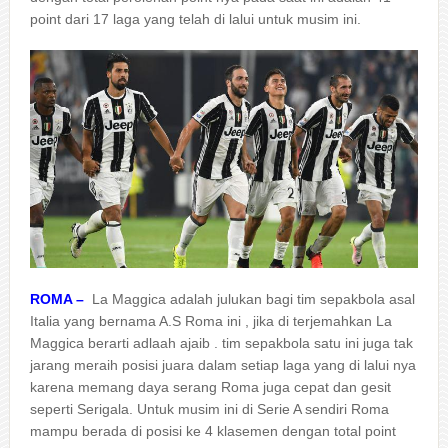
point dari 17 laga yang telah di lalui untuk musim ini.
ROMA –
La Maggica adalah julukan bagi tim sepakbola asal
Italia yang bernama A.S Roma ini , jika di terjemahkan La
Maggica berarti adlaah ajaib . tim sepakbola satu ini juga tak
jarang meraih posisi juara dalam setiap laga yang di lalui nya
karena memang daya serang Roma juga cepat dan gesit
seperti Serigala. Untuk musim ini di Serie A sendiri Roma
mampu berada di posisi ke 4 klasemen dengan total point