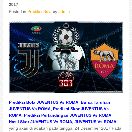
2017
Posted in
Prediksi Bola
by
admin
Prediksi Bola JUVENTUS Vs ROMA, Bursa Taruhan
JUVENTUS Vs ROMA, Prediksi Skor JUVENTUS Vs
ROMA, Prediksi Pertandingan JUVENTUS Vs ROMA,
Hasil Skor JUVENTUS Vs ROMA, JUVENTUS Vs ROMA
–
yang akan di adakan pada tanggal 24 Desember 2017 Pada