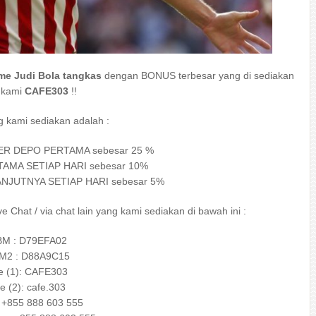
e Judi Bola tangkas
dengan BONUS terbesar yang di sediakan
 kami
CAFE303
!!
 kami sediakan adalah :
R DEPO PERTAMA sebesar 25 %
TAMA SETIAP HARI sebesar 10%
ANJUTNYA SETIAP HARI sebesar 5%
 Chat / via chat lain yang kami sediakan di bawah ini :
BM : D79EFA02
M2 : D88A9C15
ne (1): CAFE303
ne (2): cafe.303
 +855 888 603 555