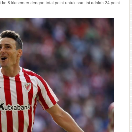
 ke 8 klasemen dengan total point untuk saat ini adalah 24 point