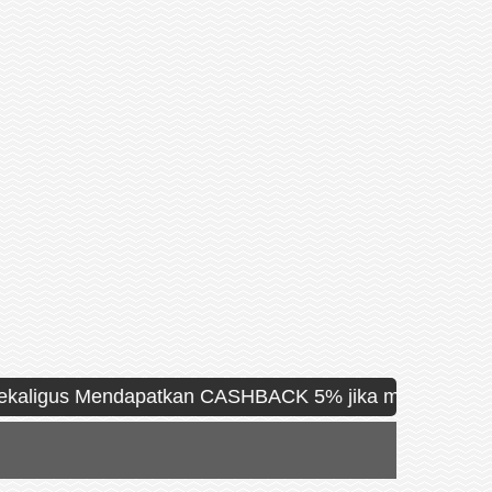
ndapatkan CASHBACK 5% jika mengalami kekalahan, Khus