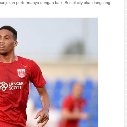
njukan performanya dengan baik .Bristol city akan langsung