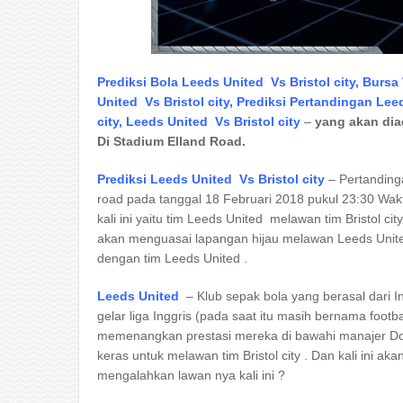
Prediksi Bola Leeds United Vs Bristol city, Bursa
United Vs Bristol city, Prediksi Pertandingan Lee
city, Leeds United Vs Bristol city
–
yang akan dia
Di Stadium Elland Road.
Prediksi Leeds United Vs Bristol city
– Pertandinga
road pada tanggal 18 Februari 2018 pukul 23:30 Wak
kali ini yaitu tim Leeds United melawan tim Bristol ci
akan menguasai lapangan hijau melawan Leeds United 
dengan tim Leeds United .
Leeds United
– Klub sepak bola yang berasal dari In
gelar liga Inggris (pada saat itu masih bernama footbal
memenangkan prestasi mereka di bawahi manajer Don R
keras untuk melawan tim Bristol city . Dan kali ini a
mengalahkan lawan nya kali ini ?