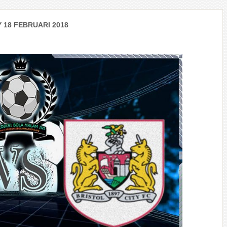
 18 FEBRUARI 2018