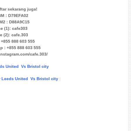
ftar sekarang juga!
M : D79EFA02
M2 : D88A9C15
ne (1): cafe303
ne (2): cafe.303
 +855 888 603 555
 : +855 888 603 555
 instagram.com/cafe.303/
ds United Vs Bristol city
 Leeds United Vs Bristol city
: