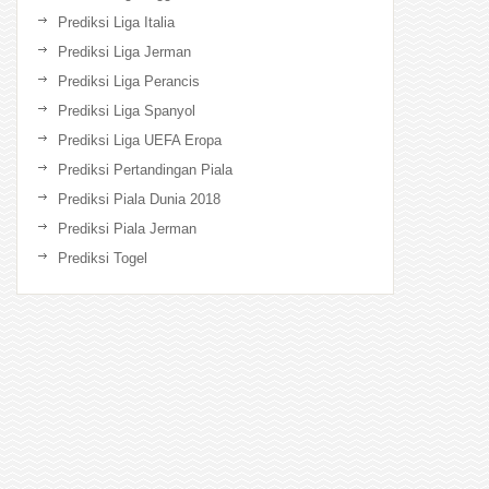
Prediksi Liga Italia
Prediksi Liga Jerman
Prediksi Liga Perancis
Prediksi Liga Spanyol
Prediksi Liga UEFA Eropa
Prediksi Pertandingan Piala
Prediksi Piala Dunia 2018
Prediksi Piala Jerman
Prediksi Togel