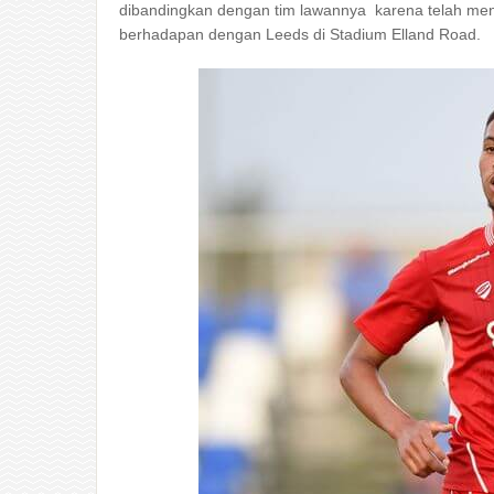
dibandingkan dengan tim lawannya karena telah menu
berhadapan dengan Leeds di Stadium Elland Road.