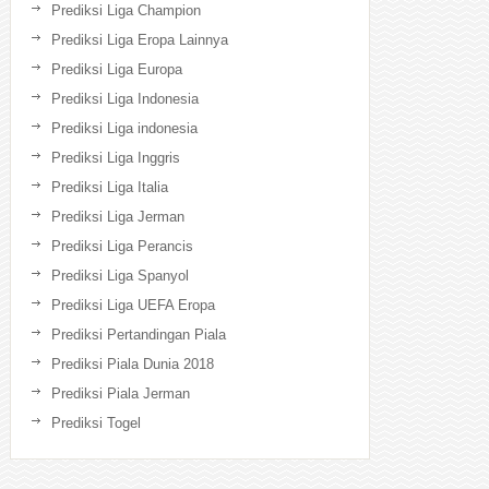
Prediksi Liga Champion
Prediksi Liga Eropa Lainnya
Prediksi Liga Europa
Prediksi Liga Indonesia
Prediksi Liga indonesia
Prediksi Liga Inggris
Prediksi Liga Italia
Prediksi Liga Jerman
Prediksi Liga Perancis
Prediksi Liga Spanyol
Prediksi Liga UEFA Eropa
Prediksi Pertandingan Piala
Prediksi Piala Dunia 2018
Prediksi Piala Jerman
Prediksi Togel