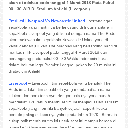
akan di adakan pada tanggal 4 Maret 2018 Pada Pukul
00 : 30 WIB Di Stadium Anfield (Liverpool)
Prediksi Liverpool Vs Newcastle United
–pertandingan
sepakbola yang nanti nya berlangsung di Inggris antara tim
sepakbola Liverpool yang di kenal dengan nama The Reds
akan melawan tim sepakbola Newcastle United yang di
kenal dengan julukan The Magpies yang bertanding nanti di
markas milik Liverpool pada tanggal 4 Maret 2018 dan
berlangsung pada pukul 00 : 30 Waktu Indonesia barat
dalam balutan laga Premier League pekan ke 29 musim ini
di stadium Anfield.
Liverpool
– Liverpool , tim sepakbola yang berjuluk The
Reds ini adalah tim sepakbola yang mendapatkan nama
julukan dari para fans nya. dengan usia nya yang sudah
mendekati 126 tahun membuat tim ini menjadi salah satu tim
sepakbola yang memiliki banyak sejarah seperti ketika
periode paling sukses nya yakni pada tahun 1970 . Bermain
cukup baik membuat tim ini untuk saat ini mampu berada di
posisi ke 3 klasmeen sementara Premier League dengan