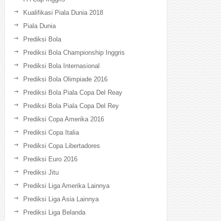
Kualifikasi Piala Dunia 2018
Piala Dunia
Prediksi Bola
Prediksi Bola Championship Inggris
Prediksi Bola Internasional
Prediksi Bola Olimpiade 2016
Prediksi Bola Piala Copa Del Reay
Prediksi Bola Piala Copa Del Rey
Prediksi Copa Amerika 2016
Prediksi Copa Italia
Prediksi Copa Libertadores
Prediksi Euro 2016
Prediksi Jitu
Prediksi Liga Amerika Lainnya
Prediksi Liga Asia Lainnya
Prediksi Liga Belanda