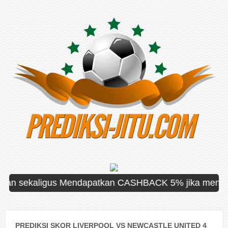
 sekaligus Mendapatkan CASHBACK 5% jika mengalami ke
PREDIKSI SKOR LIVERPOOL VS NEWCASTLE UNITED 4