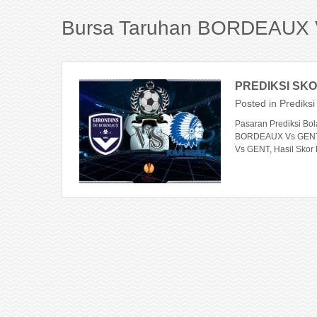
Bursa Taruhan BORDEAUX 
PREDIKSI SK
Posted in
Prediksi
Pasaran Prediksi B
BORDEAUX Vs GENT,
Vs GENT, Hasil Sk