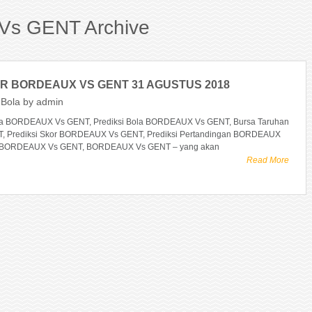
Vs GENT Archive
OR BORDEAUX VS GENT 31 AGUSTUS 2018
 Bola
by
admin
ola BORDEAUX Vs GENT, Prediksi Bola BORDEAUX Vs GENT, Bursa Taruhan
 Prediksi Skor BORDEAUX Vs GENT, Prediksi Pertandingan BORDEAUX
or BORDEAUX Vs GENT, BORDEAUX Vs GENT – yang akan
Read More