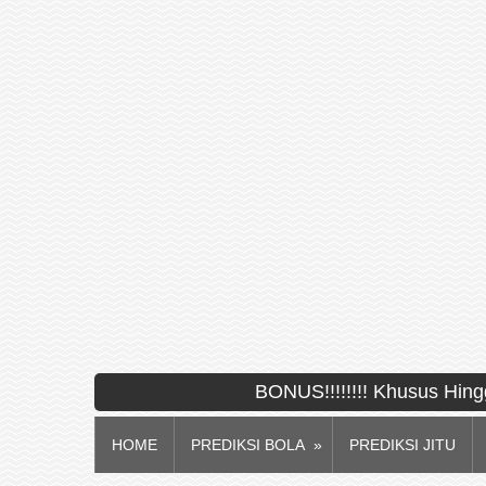
BONUS!!!!!!!! Khusus Hingga a
»
HOME
PREDIKSI BOLA
PREDIKSI JITU