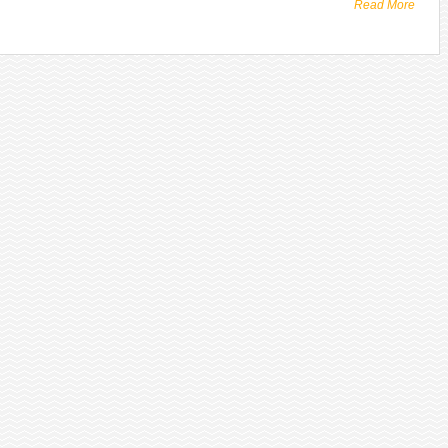
Read More