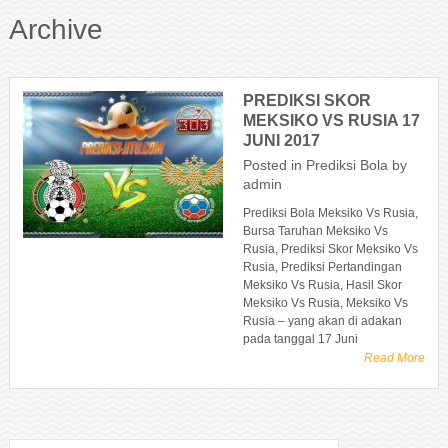
Archive
PREDIKSI SKOR
MEKSIKO VS RUSIA 17
JUNI 2017
Posted in
Prediksi Bola
by
admin
Prediksi Bola Meksiko Vs Rusia,
Bursa Taruhan Meksiko Vs
Rusia, Prediksi Skor Meksiko Vs
Rusia, Prediksi Pertandingan
Meksiko Vs Rusia, Hasil Skor
Meksiko Vs Rusia, Meksiko Vs
Rusia – yang akan di adakan
pada tanggal 17 Juni
Read More