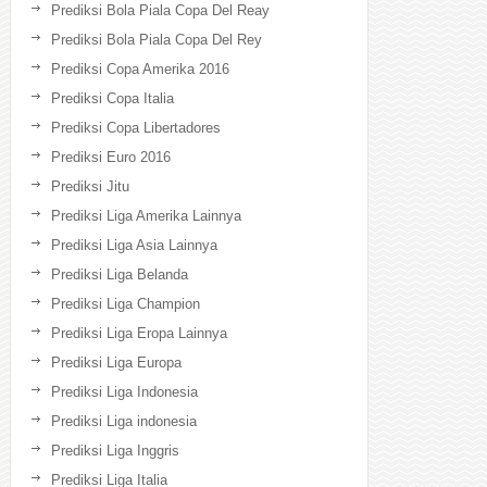
Prediksi Bola Piala Copa Del Reay
Prediksi Bola Piala Copa Del Rey
Prediksi Copa Amerika 2016
Prediksi Copa Italia
Prediksi Copa Libertadores
Prediksi Euro 2016
Prediksi Jitu
Prediksi Liga Amerika Lainnya
Prediksi Liga Asia Lainnya
Prediksi Liga Belanda
Prediksi Liga Champion
Prediksi Liga Eropa Lainnya
Prediksi Liga Europa
Prediksi Liga Indonesia
Prediksi Liga indonesia
Prediksi Liga Inggris
Prediksi Liga Italia