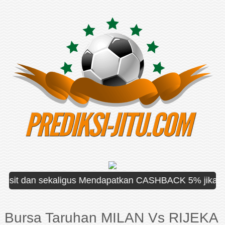
it dan sekaligus Mendapatkan CASHBACK 5% jika mengal
Bursa Taruhan MILAN Vs RIJEKA