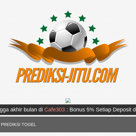
 akhir bulan di
Cafe303
: Bonus 5% Setiap Deposit dan 
PREDIKSI TOGEL