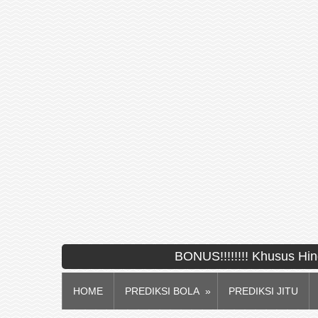
BONUS!!!!!!!! Khusus Hingga
»
HOME
PREDIKSI BOLA
PREDIKSI JITU