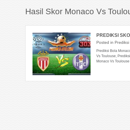
Hasil Skor Monaco Vs Toulo
PREDIKSI SK
Posted in
Prediksi
Prediksi Bola Monac
Vs Toulouse, Predik
Monaco Vs Toulouse 