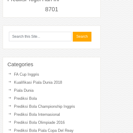
8701
Categories
FA Cup Inggris
Kualifikasi Piala Dunia 2018
Piala Dunia
Prediksi Bola
Prediksi Bola Championship Inggris
Prediksi Bola Internasional
Prediksi Bola Olimpiade 2016
Prediksi Bola Piala Copa Del Reay