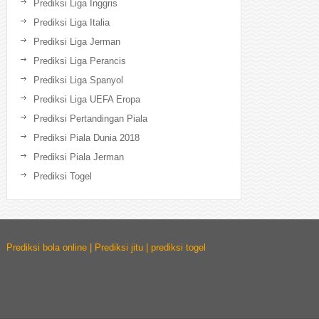
Prediksi Liga Inggris
Prediksi Liga Italia
Prediksi Liga Jerman
Prediksi Liga Perancis
Prediksi Liga Spanyol
Prediksi Liga UEFA Eropa
Prediksi Pertandingan Piala
Prediksi Piala Dunia 2018
Prediksi Piala Jerman
Prediksi Togel
Prediksi bola online | Prediksi jitu | prediksi togel