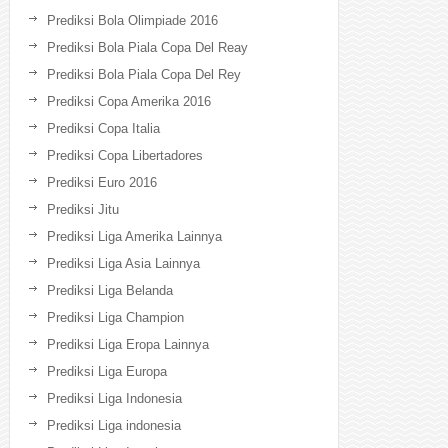
Prediksi Bola Olimpiade 2016
Prediksi Bola Piala Copa Del Reay
Prediksi Bola Piala Copa Del Rey
Prediksi Copa Amerika 2016
Prediksi Copa Italia
Prediksi Copa Libertadores
Prediksi Euro 2016
Prediksi Jitu
Prediksi Liga Amerika Lainnya
Prediksi Liga Asia Lainnya
Prediksi Liga Belanda
Prediksi Liga Champion
Prediksi Liga Eropa Lainnya
Prediksi Liga Europa
Prediksi Liga Indonesia
Prediksi Liga indonesia