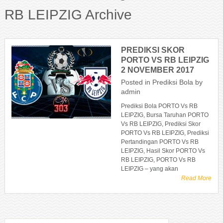
RB LEIPZIG Archive
PREDIKSI SKOR
PORTO VS RB LEIPZIG
2 NOVEMBER 2017
Posted in
Prediksi Bola
by
admin
Prediksi Bola PORTO Vs RB
LEIPZIG, Bursa Taruhan PORTO
Vs RB LEIPZIG, Prediksi Skor
PORTO Vs RB LEIPZIG, Prediksi
Pertandingan PORTO Vs RB
LEIPZIG, Hasil Skor PORTO Vs
RB LEIPZIG, PORTO Vs RB
LEIPZIG – yang akan
Read More