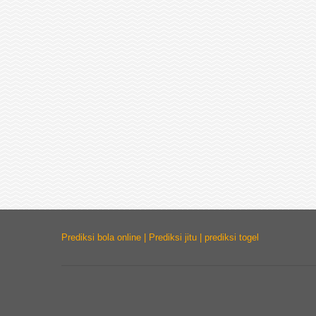
Prediksi bola online | Prediksi jitu | prediksi togel