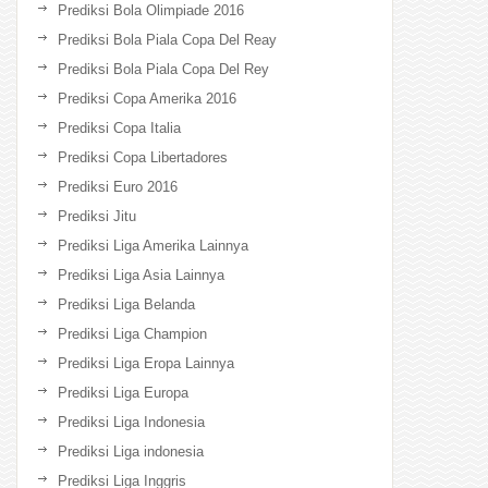
Prediksi Bola Olimpiade 2016
Prediksi Bola Piala Copa Del Reay
Prediksi Bola Piala Copa Del Rey
Prediksi Copa Amerika 2016
Prediksi Copa Italia
Prediksi Copa Libertadores
Prediksi Euro 2016
Prediksi Jitu
Prediksi Liga Amerika Lainnya
Prediksi Liga Asia Lainnya
Prediksi Liga Belanda
Prediksi Liga Champion
Prediksi Liga Eropa Lainnya
Prediksi Liga Europa
Prediksi Liga Indonesia
Prediksi Liga indonesia
Prediksi Liga Inggris