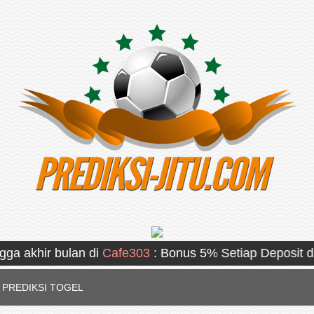
 akhir bulan di
Cafe303
: Bonus 5% Setiap Deposit dan 
PREDIKSI TOGEL