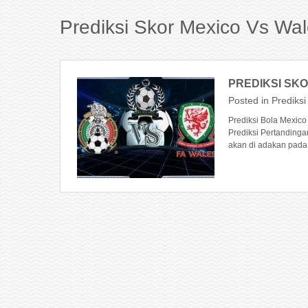
Prediksi Skor Mexico Vs Wal
PREDIKSI SKO
Posted in
Prediksi
Prediksi Bola Mexico
Prediksi Pertandinga
akan di adakan pada