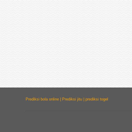
Prediksi bola online | Prediksi jitu | prediksi togel