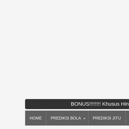
BONUS!!!!!!!! Khusus Hingga
»
HOME
PREDIKSI BOLA
PREDIKSI JITU