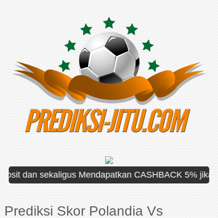
sit dan sekaligus Mendapatkan CASHBACK 5% jika menga
Prediksi Skor Polandia Vs