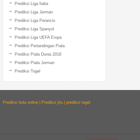
Prediksi Liga Italia
Prediksi Liga Jerman
Prediksi Liga Perancis
Prediksi Liga Spanyol
Prediksi Liga UEFA Eropa
Prediksi Pertandingan Piala
Prediksi Piala Dunia 2018
Prediksi Piala Jerman
Prediksi Togel
Prediksi bola online | Prediksi jitu | prediksi togel