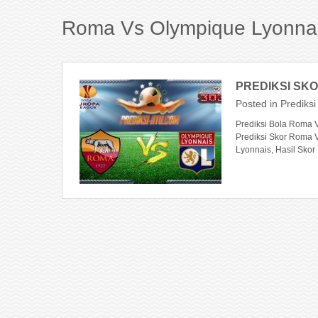
Roma Vs Olympique Lyonnai
PREDIKSI SKO
Posted in
Prediks
Prediksi Bola Roma 
Prediksi Skor Roma 
Lyonnais, Hasil Sko